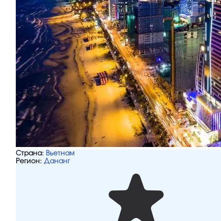
Страна:
Вьетнам
Регион:
Дананг