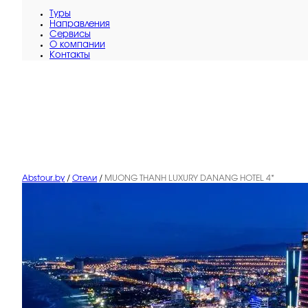
Туры
Направления
Сервисы
O компании
Контакты
Abstour.by
/
Отели
/
MUONG THANH LUXURY DANANG HOTEL 4*