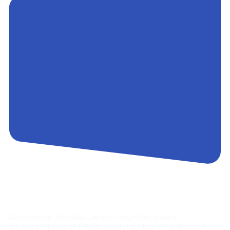
Контакты
Сотрудники АэроБелСервис подробно ответят
на все вопросы, а также помогут купить тур с вылетом