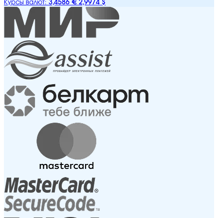
3,4586 €
2,9974 $
Курсы валют: