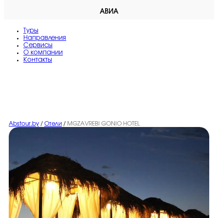
АВИА
Туры
Направления
Сервисы
O компании
Контакты
Abstour.by
/
Отели
/
MGZAVREBI GONIO HOTEL