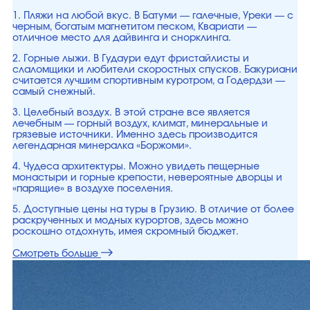
1. Пляжи на любой вкус. В Батуми — галечные, Уреки — с
черным, богатым магнетитом песком, Квариати —
отличное место для дайвинга и снорклинга.
2. Горные лыжи. В Гудаури едут фристайлисты и
слаломщики и любители скоростных спусков. Бакуриани
считается лучшим спортивным куротром, а Годердзи —
самый снежный.
3. Целебный воздух. В этой стране все является
лечебным — горный воздух, климат, минеральные и
грязевые источники. Именно здесь производится
легендарная минералка «Боржоми».
4. Чудеса архитектуры. Можно увидеть пещерные
монастыри и горные крепости, невероятные дворцы и
«парящие» в воздухе поселения.
5. Доступные цены на туры в Грузию. В отличие от более
раскрученных и модных курортов, здесь можно
роскошно отдохнуть, имея скромный бюджет.
Смотреть больше