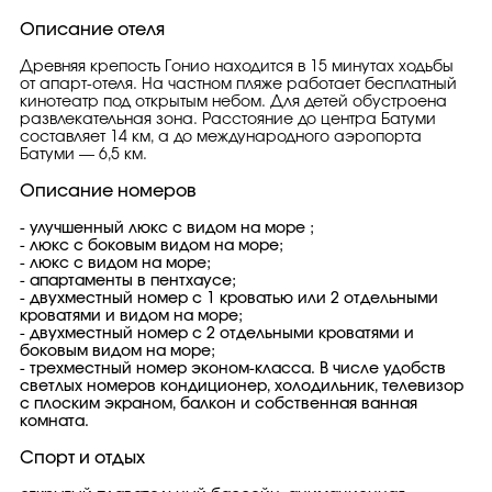
Описание отеля
Древняя крепость Гонио находится в 15 минутах ходьбы
от апарт-отеля. На частном пляже работает бесплатный
кинотеатр под открытым небом. Для детей обустроена
развлекательная зона. Расстояние до центра Батуми
составляет 14 км, а до международного аэропорта
Батуми — 6,5 км.
Описание номеров
- улучшенный люкс с видом на море ;
- люкс с боковым видом на море;
- люкс с видом на море;
- апартаменты в пентхаусе;
- двухместный номер с 1 кроватью или 2 отдельными
кроватями и видом на море;
- двухместный номер с 2 отдельными кроватями и
боковым видом на море;
- трехместный номер эконом-класса. В числе удобств
светлых номеров кондиционер, холодильник, телевизор
с плоским экраном, балкон и собственная ванная
комната.
Спорт и отдых