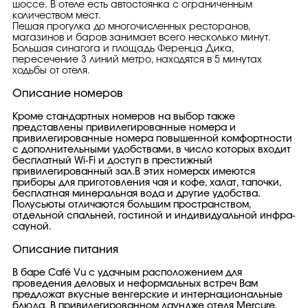
шоссе. В отеле есть автостоянка с ограниченным
количеством мест.
Пешая прогулка до многочисленных ресторанов,
магазинов и баров занимает всего несколько минут.
Большая синагога и площадь Ференца Дика,
пересечение 3 линий метро, находятся в 5 минутах
ходьбы от отеля.
Описание номеров
Кроме стандартных номеров на выбор также
представлены привилегированные номера и
привилегированные номера повышенной комфортности
с дополнительными удобствами, в число которых входит
бесплатный Wi-Fi и доступ в престижный
привилегированный зал.В этих номерах имеются
приборы для приготовления чая и кофе, халат, тапочки,
бесплатная минеральная вода и другие удобства.
Полусьюты отличаются большим пространством,
отдельной спальней, гостиной и индивидуальной инфра-
сауной.
Описание питания
В баре Café Vu с удачным расположением для
проведения деловых и неформальных встреч Вам
предложат вкусные венгерские и интернациональные
блюда. В привилегированном лаундже отеля Mercure,