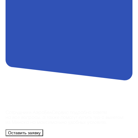
Контакты
Сотрудники АэроБелСервис подробно ответят
на все вопросы, а также помогут купить тур с вылетом
из Минска на максимально удобных условиях.
Оставить заявку