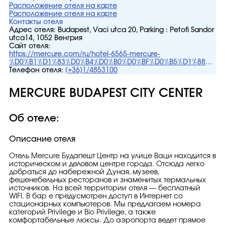
Расположение отеля на карте
Расположение отеля на карте
Контакты отеля
Адрес отеля:
Budapest, Vaci utca 20, Parking : Petofi Sandor
utca14, 1052 Венгрия
Сайт отеля:
https://mercure.com/ru/hotel-6565-mercure-
%D0%B1%D1%83%D0%B4%D0%B0%D0%BF%D0%B5%D1%88%D1%
%D1%81%D0%B8%D1%82%D0%B8-
Телефон отеля:
(+36)1/4853100
%D1%86%D0%B5%D0%BD%D1%82%D1%80/index.shtml
MERCURE BUDAPEST CITY CENTER
Об отеле:
Описание отеля
Отель Mercure Будапешт Центр на улице Ваци находится в
историческом и деловом центре города. Отсюда легко
добраться до набережной Дуная, музеев,
фешенебельных ресторанов и знаменитых термальных
источников. На всей территории отеля — бесплатный
WIFI. В бар е предусмотрен доступ в Интернет со
стационарных компьютеров. Мы предлагаем номера
категорий Privilege и Bio Privilege, а также
комфортабельные люксы. До аэропорта ведет прямое