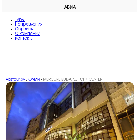
АВИА
Туры
Направления
Сервисы
O компании
Контакты
Abstour.by
/
Отели
/
MERCURE BUDAPEST CITY CENTER