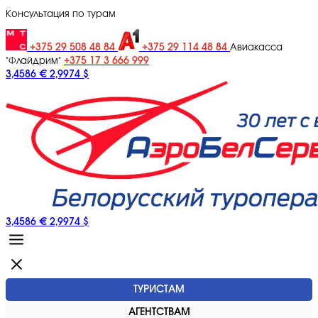
Консультация по турам
+375 29 508 48 84
+375 29 114 48 84
Авиакасса
+375 17 3 666 999
"Флайдрим"
3,4586 €
2,9974 $
3,4586 €
2,9974 $
ТУРИСТАМ
АГЕНТСТВАМ