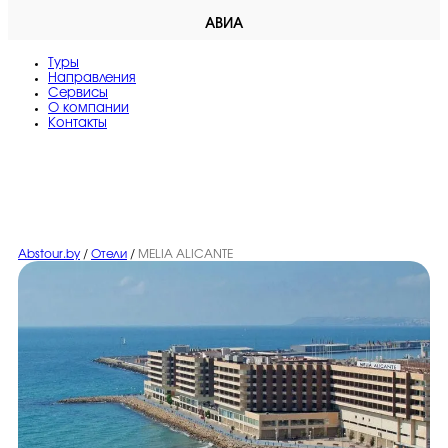
АВИА
Туры
Направления
Сервисы
O компании
Контакты
Abstour.by
/
Отели
/
MELIA ALICANTE