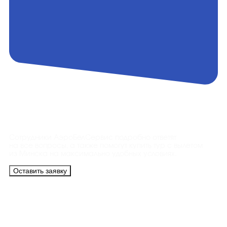
Контакты
Сотрудники АэроБелСервис подробно ответят
на все вопросы, а также помогут купить тур с вылетом
из Минска на максимально удобных условиях.
Оставить заявку