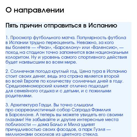
О направлении
Пять причин отправиться в Испанию
1. Просмотр футбольного матча. Популярность футбола
в Испании трудно переоценить. Неважно, за кого
вы болеете — «Реал», «Барселону» или «Валенсию», —
поход на стадион точно запомнится вам национальным
колоритом. Ну и уровень самого спортивного действия
будет наивысшим во всем мире.
2. Солнечная погода круглый год. Цена тура в Испанию
стоит своих денег, ведь эта страна является второй
во всей Европе по количеству солнечных дней в году.
Средиземноморский климат отлично подходит
для семейного отдыха и с детьми, и с пожилыми
родителями.
3. Архитектура Гауди. Вы точно слышали
про сюрреалистичный собор Саграда Фамилия
в Барселоне. А теперь вы можете увидеть его своими
глазами! Не забывайте и другие интересные места
поблизости — дома Бальо и Мила удивят
причудливостью своих фасадов, а парк Гуэля —
миллионами осколков из цветного стекла.