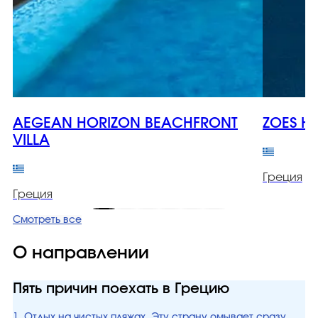
AEGEAN HORIZON BEACHFRONT
ZOES H
VILLA
Греция
Греция
Смотреть все
О направлении
Пять причин поехать в Грецию
1. Отдых на чистых пляжах. Эту страну омывает сразу