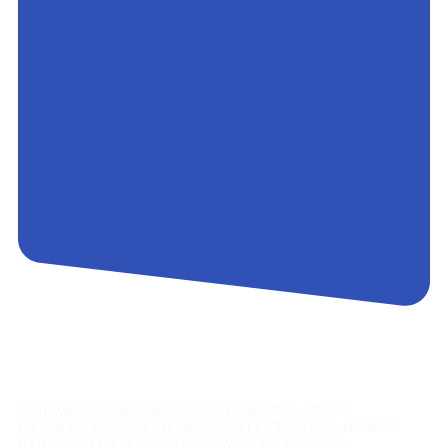
Контакты
Сотрудники АэроБелСервис подробно ответят
на все вопросы, а также помогут купить тур с вылетом
из Минска на максимально удобных условиях.