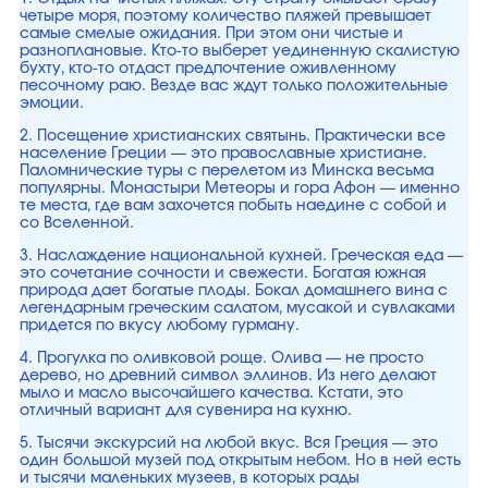
четыре моря, поэтому количество пляжей превышает
самые смелые ожидания. При этом они чистые и
разноплановые. Кто-то выберет уединенную скалистую
бухту, кто-то отдаст предпочтение оживленному
песочному раю. Везде вас ждут только положительные
эмоции.
2. Посещение христианских святынь. Практически все
население Греции — это православные христиане.
Паломнические туры с перелетом из Минска весьма
популярны. Монастыри Метеоры и гора Афон — именно
те места, где вам захочется побыть наедине с собой и
со Вселенной.
3. Наслаждение национальной кухней. Греческая еда —
это сочетание сочности и свежести. Богатая южная
природа дает богатые плоды. Бокал домашнего вина с
легендарным греческим салатом, мусакой и сувлаками
придется по вкусу любому гурману.
4. Прогулка по оливковой роще. Олива — не просто
дерево, но древний символ эллинов. Из него делают
мыло и масло высочайшего качества. Кстати, это
отличный вариант для сувенира на кухню.
5. Тысячи экскурсий на любой вкус. Вся Греция — это
один большой музей под открытым небом. Но в ней есть
и тысячи маленьких музеев, в которых рады