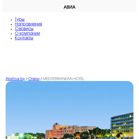
АВИА
Туры
Направления
Сервисы
O компании
Контакты
Abstour.by
/
Отели
/
MEDITERRANEAN HOTEL