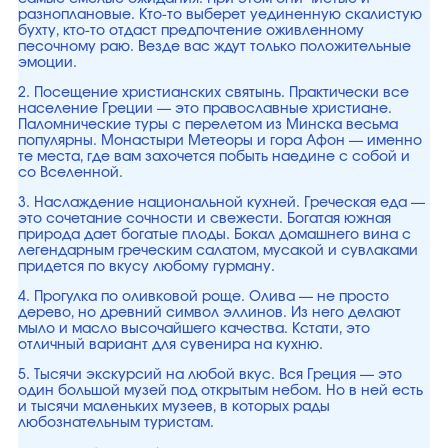
разноплановые. Кто-то выберет уединенную скалистую
бухту, кто-то отдаст предпочтение оживленному
песочному раю. Везде вас ждут только положительные
эмоции.
2. Посещение христианских святынь. Практически все
население Греции — это православные христиане.
Паломнические туры с перелетом из Минска весьма
популярны. Монастыри Метеоры и гора Афон — именно
те места, где вам захочется побыть наедине с собой и
со Вселенной.
3. Наслаждение национальной кухней. Греческая еда —
это сочетание сочности и свежести. Богатая южная
природа дает богатые плоды. Бокал домашнего вина с
легендарным греческим салатом, мусакой и сувлаками
придется по вкусу любому гурману.
4. Прогулка по оливковой роще. Олива — не просто
дерево, но древний символ эллинов. Из него делают
мыло и масло высочайшего качества. Кстати, это
отличный вариант для сувенира на кухню.
5. Тысячи экскурсий на любой вкус. Вся Греция — это
один большой музей под открытым небом. Но в ней есть
и тысячи маленьких музеев, в которых рады
любознательным туристам.