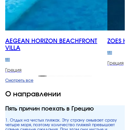
AEGEAN HORIZON BEACHFRONT
ZOES H
VILLA
Греция
Греция
Смотреть все
О направлении
Пять причин поехать в Грецию
1. Отдых на чистых пляжах. Эту страну омывает сразу
четыре моря, поэтому количество пляжей превышает
самые смелые ожидания. При этом они чистые и