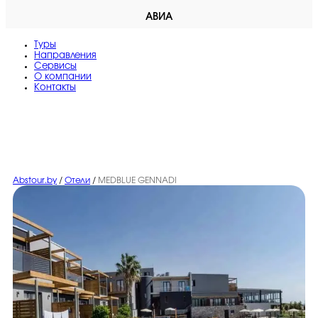
АВИА
Туры
Направления
Сервисы
O компании
Контакты
Abstour.by
/
Отели
/
MEDBLUE GENNADI