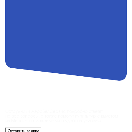
Контакты
Сотрудники АэроБелСервис подробно ответят
на все вопросы, а также помогут купить тур с вылетом
из Минска на максимально удобных условиях.
Оставить заявку