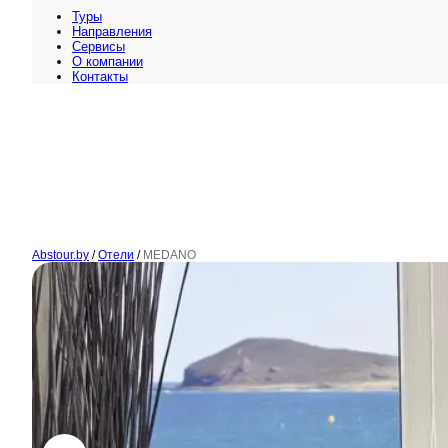
Туры
Направления
Сервисы
O компании
Контакты
Abstour.by
/
Отели
/
MEDANO