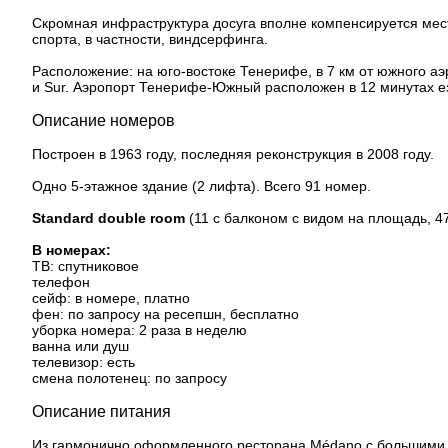
Скромная инфраструктура досуга вполне компенсируется ме
спорта, в частности, виндсерфинга.
Расположение: на юго-востоке Тенерифе, в 7 км от южного аэ
и Sur. Аэропорт Тенерифе-Южный расположен в 12 минутах ез
Описание номеров
Построен в 1963 году, последняя реконструкция в 2008 году.
Одно 5-этажное здание (2 лифта). Всего 91 номер.
Standard double room
(11 с балконом с видом на площадь, 47
В номерах:
ТВ: спутниковое
телефон
сейф: в номере, платно
фен: по запросу на ресепшн, бесплатно
уборка номера: 2 раза в неделю
ванна или душ
телевизор: есть
смена полотенец: по запросу
Описание питания
Из гармонично оформленного ресторана Médano с большими о