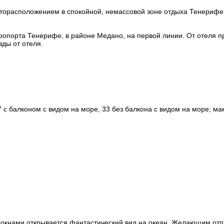
сторасположением в спокойной, немассовой зоне отдыха Тенериф
ропорта Тенерифе, в районе Медано, на первой линии. От отеля пр
ды от отеля.
 с балконом с видом на море, 33 без балкона с видом на море; мак
кнами открывается фантастический вид на океан. Желающим отпр