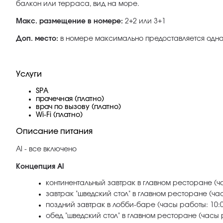
балкон или терраса, вид на море.
Макс. размещение в номере:
2+2 или 3+1
Доп. место:
в номере максимально предоставляется одна
Услуги
SPA
прачечная (платно)
врач по вызову (платно)
Wi-Fi (платно)
Описание питания
Al - все включено
Концепция Al
континентальный завтрак в главном ресторане (ча
завтрак "шведский стол" в главном ресторане (час
поздний завтрак в лобби-баре (часы работы: 10:0
обед "шведский стол" в главном ресторане (часы р