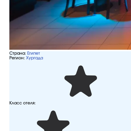
Страна:
Египет
Регион:
Хургада
Класс отеля: