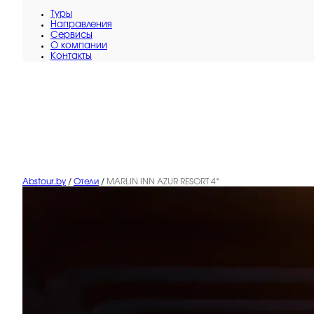
Туры
Направления
Сервисы
O компании
Контакты
Abstour.by
/
Отели
/
MARLIN INN AZUR RESORT 4*