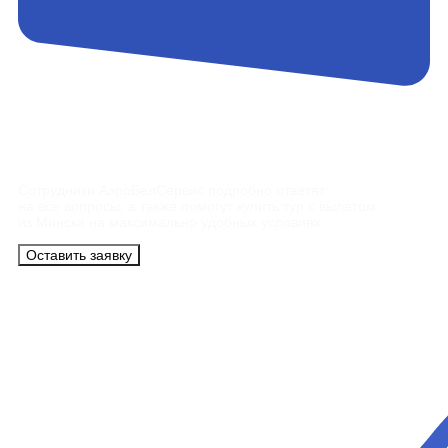
Контакты
Сотрудники АэроБелСервис подробно ответят
на все вопросы, а также помогут купить тур с вылетом
из Минска на максимально удобных условиях.
Оставить заявку