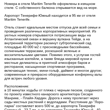
Номера в отеле Maritim Tenerife оформлены в изящном
стиле. С собственного балкона открывается вид на море.
Аэропорт Тенерифе-Южный находится в 95 км от отеля
Maritim Tenerife.
Отель станет идеальным местом отпуска для всей семьи и
проведения различных корпоративных мероприятий. Из
уютных номеров открываются потрясающие виды на
Атлантический океан и вершину вулкана Тейде, а на
внутренней территории раскинут субтропический сад
площадью 40 000 м2 с пресноводными бассейнами,
солнечными террасами, роскошной зеленью и
восхитительными цветами. Помимо этого, к услугам гостей
изысканные коктейли, а также блюда мировой кухни и
местные деликатесы в приятной атмосфере баров и
ресторанов; насыщенная спортивная программа,
включающая теннис, мини-гольф, дайвинг и многое другое;
современные и прекрасно оборудованные конференц-залы
для встреч любого уровня.
Расположение:
в 10 минутах ходьбы от пляжа с черным песком, созданного
по проекту известного канарского архитектора Сесаря
Манрике, - Плайя-Хардин. Дорога к нему пролегает через
сады местных растений с водопадами. Расстояние до "Лоро-
парка" составляет всего 500 м, до аэропорта Тенерифе
Северный - 23,7 км, а до аэропорта Тенерифе Южный - 40