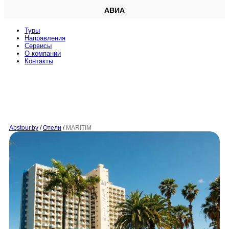
АВИА
Туры
Направления
Сервисы
O компании
Контакты
Abstour.by
/
Отели
/
MARITIM