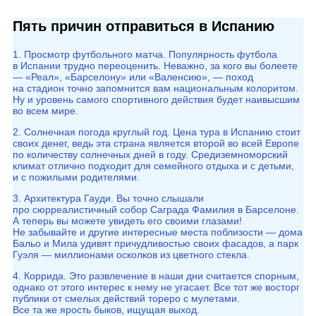
Пять причин отправиться в Испанию
1. Просмотр футбольного матча. Популярность футбола
в Испании трудно переоценить. Неважно, за кого вы болеете
— «Реал», «Барселону» или «Валенсию», — поход
на стадион точно запомнится вам национальным колоритом.
Ну и уровень самого спортивного действия будет наивысшим
во всем мире.
2. Солнечная погода круглый год. Цена тура в Испанию стоит
своих денег, ведь эта страна является второй во всей Европе
по количеству солнечных дней в году. Средиземноморский
климат отлично подходит для семейного отдыха и с детьми,
и с пожилыми родителями.
3. Архитектура Гауди. Вы точно слышали
про сюрреалистичный собор Саграда Фамилия в Барселоне.
А теперь вы можете увидеть его своими глазами!
Не забывайте и другие интересные места поблизости — дома
Бальо и Мила удивят причудливостью своих фасадов, а парк
Гуэля — миллионами осколков из цветного стекла.
4. Коррида. Это развлечение в наши дни считается спорным,
однако от этого интерес к нему не угасает. Все тот же восторг
публики от смелых действий тореро с мулетами.
Все та же ярость быков, ищущая выход.