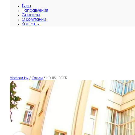
Туры
Направления
Сервисы
O компании
Контакты
Abstour.by
/
Отели
/
LOUIS LEGER