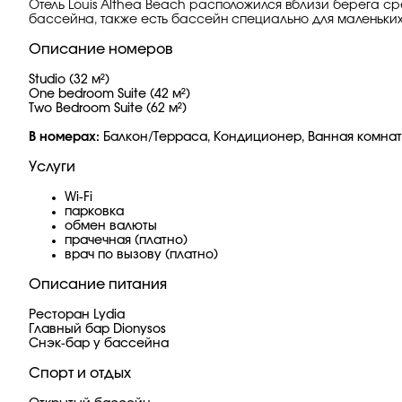
Отель Louis Althea Beach расположился вблизи берега с
бассейна, также есть бассейн специально для маленьких
Описание номеров
Studio (32 м²)
One bedroom Suite (42 м²)
Two Bedroom Suite (62 м²)
В номерах:
Балкон/Терраса, Кондиционер, Ванная комната
Услуги
Wi-Fi
парковка
обмен валюты
прачечная (платно)
врач по вызову (платно)
Описание питания
Ресторан Lydia
Главный бар Dionysos
Снэк-бар у бассейна
Спорт и отдых