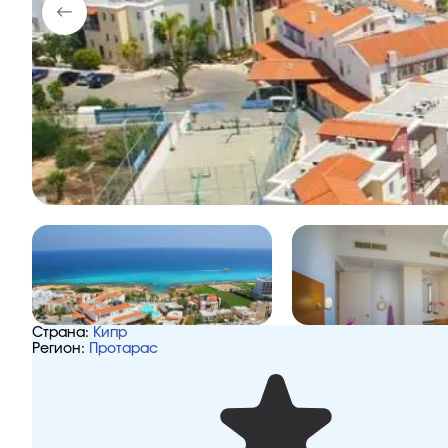
Страна:
Кипр
Регион:
Протарас