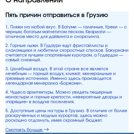
О направлении
Пять причин отправиться в Грузию
1. Пляжи на любой вкус. В Батуми — галечные, Уреки — с
черным, богатым магнетитом песком, Квариати —
отличное место для дайвинга и снорклинга.
2. Горные лыжи. В Гудаури едут фристайлисты и
слаломщики и любители скоростных спусков. Бакуриани
считается лучшим спортивным куротром, а Годердзи —
самый снежный.
3. Целебный воздух. В этой стране все является
лечебным — горный воздух, климат, минеральные и
грязевые источники. Именно здесь производится
легендарная минералка «Боржоми».
4. Чудеса архитектуры. Можно увидеть пещерные
монастыри и горные крепости, невероятные дворцы и
«парящие» в воздухе поселения.
5. Доступные цены на туры в Грузию. В отличие от более
раскрученных и модных курортов, здесь можно
роскошно отдохнуть, имея скромный бюджет.
Смотреть больше