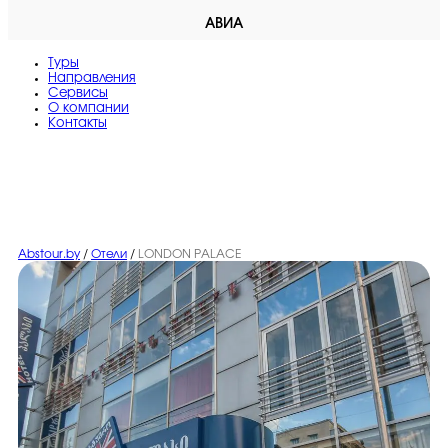
АВИА
Туры
Направления
Сервисы
O компании
Контакты
Abstour.by
/
Отели
/
LONDON PALACE