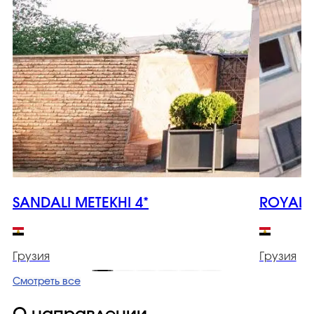
SANDALI METEKHI 4*
ROYAL I
Грузия
Грузия
Смотреть все