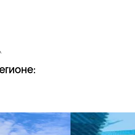
.
егионе: