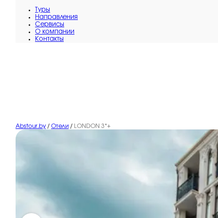
Туры
Направления
Сервисы
O компании
Контакты
Abstour.by
/
Отели
/
LONDON 3*+