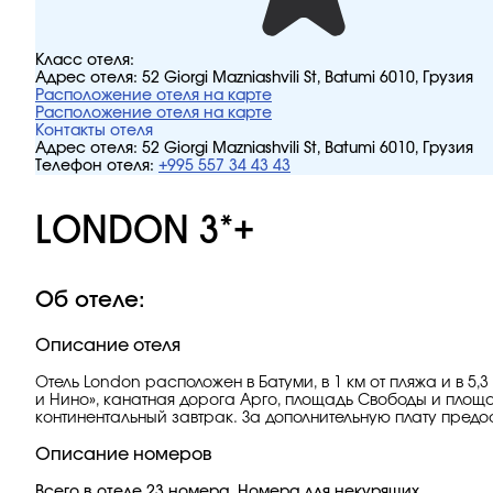
Класс отеля:
Адрес отеля:
52 Giorgi Mazniashvili St, Batumi 6010, Грузия
Расположение отеля на карте
Расположение отеля на карте
Контакты отеля
Адрес отеля:
52 Giorgi Mazniashvili St, Batumi 6010, Грузия
Телефон отеля:
+995 557 34 43 43
LONDON 3*+
Об отеле:
Описание отеля
Отель London расположен в Батуми, в 1 км от пляжа и в 5
и Нино», канатная дорога Арго, площадь Свободы и площад
континентальный завтрак. За дополнительную плату пред
Описание номеров
Всего в отеле 23 номера. Номера для некурящих.