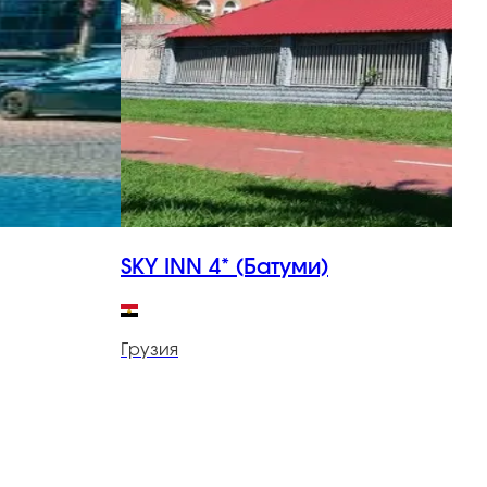
SKY INN 4* (Батуми)
S
Грузия
Г