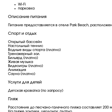
Wi-Fi
парковка
Описание питания
Питание предоставляется в отеле Park Beach, расположен
Спорт и отдых
Открытый бассейн
Настольный теннис
Водные виды спорта (платно)
Тренажерный зал
Бильярд (платно)
Живая музыка
Видеоигры (платно)
Анимация
Сауна (платно)
Услуги для детей
Детская кроватка (по запросу)
Пляж
Расстояние до песчано-галечного пляжа составляет 200 м
На пляже зонтики, шезлонги: платно.