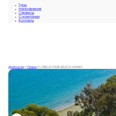
Туры
Направления
Сервисы
O компании
Контакты
Abstour.by
/
Отели
/
LOBELIA PARK BEACH ANNEX