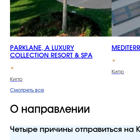
PARKLANE, A LUXURY
MEDITER
COLLECTION RESORT & SPA
Кипр
Кипр
Смотреть все
О направлении
Четыре причины отправиться на 