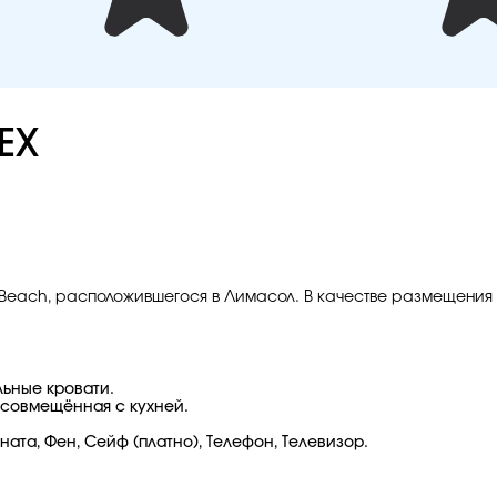
EX
rk Beach, расположившегося в Лимасол. В качестве размещени
альные кровати.
я, совмещённая с кухней.
ата, Фен, Сейф (платно), Телефон, Телевизор.