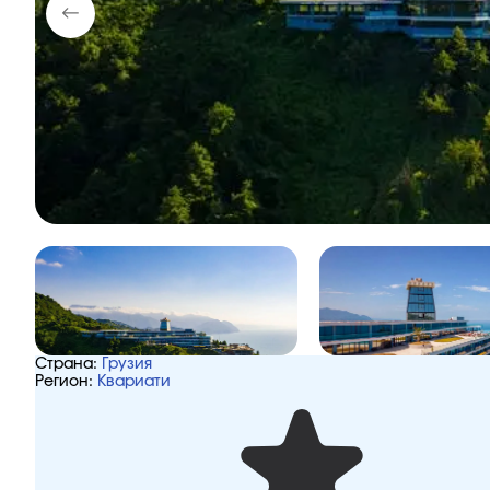
Страна:
Грузия
Регион:
Квариати