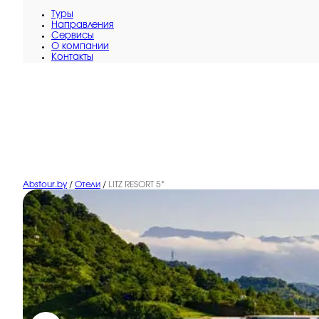
Туры
Направления
Сервисы
O компании
Контакты
Abstour.by
/
Отели
/
LITZ RESORT 5*