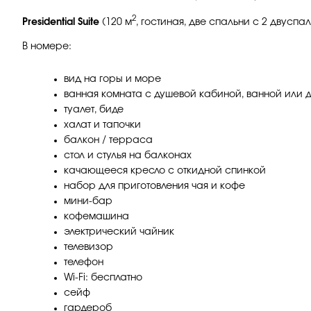
2
Presidential Suite
(120 м
, гостиная, две спальни с 2 двуспа
В номере:
вид на горы и море
ванная комната с душевой кабиной, ванной или 
туалет, биде
халат и тапочки
балкон / терраса
стол и стулья на балконах
качающееся кресло с откидной спинкой
набор для приготовления чая и кофе
мини-бар
кофемашина
электрический чайник
телевизор
телефон
Wi-Fi: бесплатно
сейф
гардероб