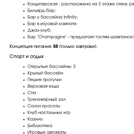
Кондитерская - расположена на 3 этаже отеля, 
Бильярд-бар;
Бар у бассейна Infinity;
Бар в игровой комнате;
Джаз-клуб;
Бар "Champagne" - предлагает гостям шампанское
Концепция питания:
ВВ
(только завтраки).
Спорт и отдых
Открытые бассейны: 2
Крытый бассейн
Пешие прогулки
Верховая езда
Спа
Тренажерный зал
Салон красоты
Клуб настольных игр
Казино
Библиотека
Игровые автоматы