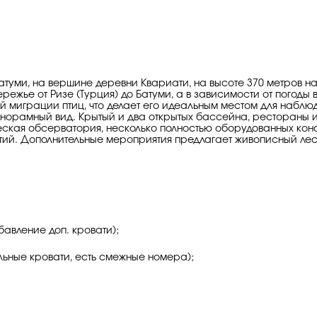
 Батуми, на вершине деревни Квариати, на высоте 370 метров 
ье от Ризе (Турция) до Батуми, а в зависимости от погоды 
 миграции птиц, что делает его идеальным местом для наблюд
норамный вид. Крытый и два открытых бассейна, рестораны и
ическая обсерватория, несколько полностью оборудованных ко
тий. Дополнительные мероприятия предлагает живописный лес
бавление доп. кровати);
альные кровати, есть смежные номера);