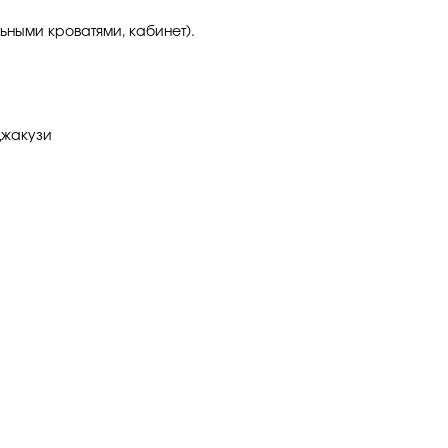
льными кроватями, кабинет).
джакузи