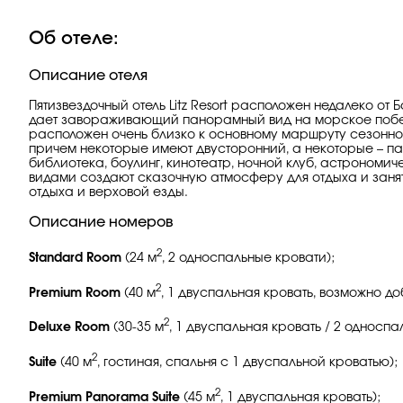
Об отеле:
Описание отеля
Пятизвездочный отель Litz Resort расположен недалеко от
дает завораживающий панорамный вид на морское побереж
расположен очень близко к основному маршруту сезонной
причем некоторые имеют двусторонний, а некоторые – па
библиотека, боулинг, кинотеатр, ночной клуб, астроном
видами создают сказочную атмосферу для отдыха и заня
отдыха и верховой езды.
Описание номеров
2
Standard Room
(24 м
, 2 односпальные кровати);
2
Premium Room
(40 м
, 1 двуспальная кровать, возможно до
2
Deluxe Room
(30-35 м
, 1 двуспальная кровать / 2 односп
2
Suite
(40 м
, гостиная, спальня с 1 двуспальной кроватью);
2
Premium Panorama Suite
(45 м
, 1 двуспальная кровать);