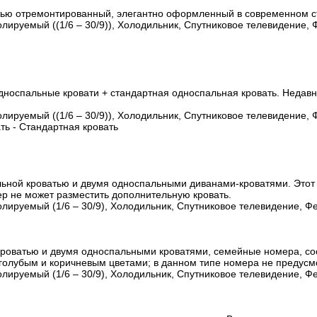
тью отремонтированный, элегантно оформленный в современном с
лируемый ((1/6 – 30/9)), Холодильник, Спутниковое телевидение, 
односпальные кровати + стандартная односпальная кровать. Неда
лируемый ((1/6 – 30/9)), Холодильник, Спутниковое телевидение, 
ать - Стандартная кровать
льной кроватью и двумя односпальными диванами-кроватями. Этот
р не может разместить дополнительную кровать.
лируемый (1/6 – 30/9), Холодильник, Спутниковое телевидение, Фе
роватью и двумя односпальными кроватями, семейные номера, со
лубым и коричневым цветами; в данном типе номера не предусмо
лируемый (1/6 – 30/9), Холодильник, Спутниковое телевидение, Фе