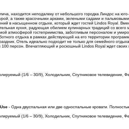
Влича, находится неподалеку от небольшого городка Линдос на юго
рой, а также красочными арками, зелеными садами и пальмовыми 
ий в насыщенном отдыхе, который ждет гостей Lindos Royal. Вмес
тельная кухня, радующая обилием кулинарных традиций со всего м
имой атмосферой гостеприимства, заботливым персоналом и умир
отного отдыха в рамках действующей на его территории программы 
аздник. Отель идеально подходит не только для семейного отдыха
100 персон. Впечатляющий и роскошный Lindos Royal ждет своих г
ируемый (1/6 – 30/9), Холодильник, Спутниковое телевидение, Фе
 Use
- Одна двуспальная или две односпальные кровати. Полност
лируемый (1/6 – 30/9), Холодильник, Спутниковое телевидение, Фе