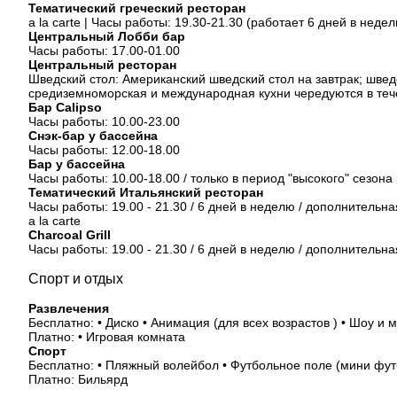
Тематический греческий ресторан
a la carte | Часы работы: 19.30-21.30 (работает 6 дней в неде
Центральный Лобби бар
Часы работы: 17.00-01.00
Центральный ресторан
Шведский стол: Американский шведский стол на завтрак; шведск
средиземноморская и международная кухни чередуются в те
Бар Calipso
Часы работы: 10.00-23.00
Снэк-бар у бассейна
Часы работы: 12.00-18.00
Бар у бассейна
Часы работы: 10.00-18.00 / только в период "высокого" сезона 
Тематический Итальянский ресторан
Часы работы: 19.00 - 21.30 / 6 дней в неделю / дополнительн
a la carte
Charcoal Grill
Часы работы: 19.00 - 21.30 / 6 дней в неделю / дополнительна
Спорт и отдых
Развлечения
Бесплатно: • Диско • Анимация (для всех возрастов ) • Шоу и 
Платно: • Игровая комната
Спорт
Бесплатно: • Пляжный волейбол • Футбольное поле (мини футб
Платно: Бильярд