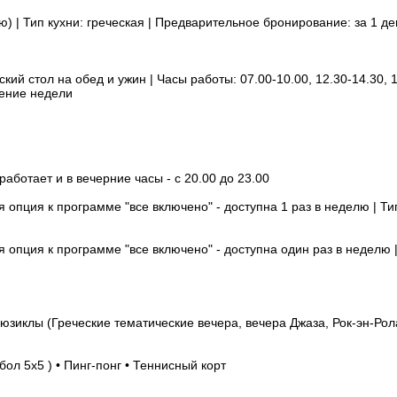
лю) | Тип кухни: греческая | Предварительное бронирование: за 1 де
ий стол на обед и ужин | Часы работы: 07.00-10.00, 12.30-14.30, 19
чение недели
работает и в вечерние часы - с 20.00 до 23.00
ая опция к программе "все включено" - доступна 1 раз в неделю | Т
я опция к программе "все включено" - доступна один раз в неделю 
мюзиклы (Греческие тематические вечера, вечера Джаза, Рок-эн-Рола
ол 5х5 ) • Пинг-понг • Теннисный корт