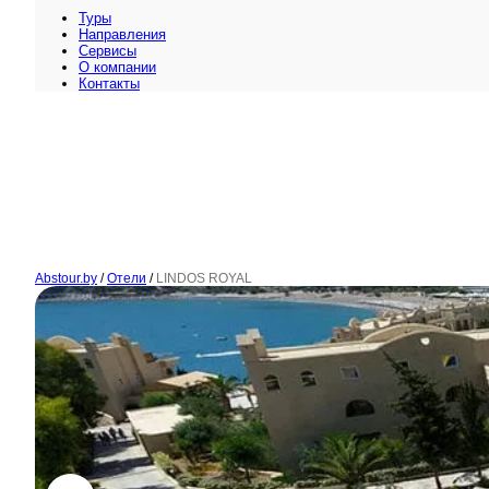
Туры
Направления
Сервисы
O компании
Контакты
Abstour.by
/
Отели
/
LINDOS ROYAL