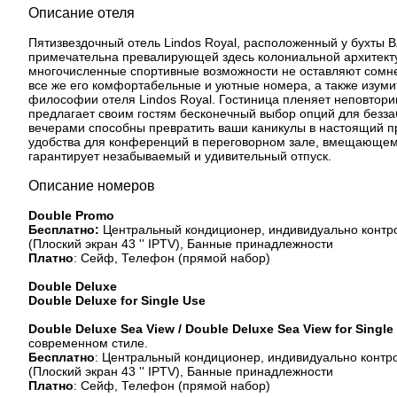
Описание отеля
Пятизвездочный отель Lindos Royal, расположенный у бухты 
примечательна превалирующей здесь колониальной архитекту
многочисленные спортивные возможности не оставляют сомнен
все же его комфортабельные и уютные номера, а также изуми
философии отеля Lindos Royal. Гостиница пленяет неповтор
предлагает своим гостям бесконечный выбор опций для беззаб
вечерами способны превратить ваши каникулы в настоящий пр
удобства для конференций в переговорном зале, вмещающем 
гарантирует незабываемый и удивительный отпуск.
Описание номеров
Double Promo
Бесплатно:
Центральный кондиционер, индивидуально контрол
(Плоский экран 43 '' IPTV), Банные принадлежности
Платно
: Сейф, Телефон (прямой набор)
Double Deluxe
Double Deluxe for Single Use
Double Deluxe Sea View / Double Deluxe Sea View for Single
современном стиле.
Бесплатно
: Центральный кондиционер, индивидуально контро
(Плоский экран 43 '' IPTV), Банные принадлежности
Платно
: Сейф, Телефон (прямой набор)