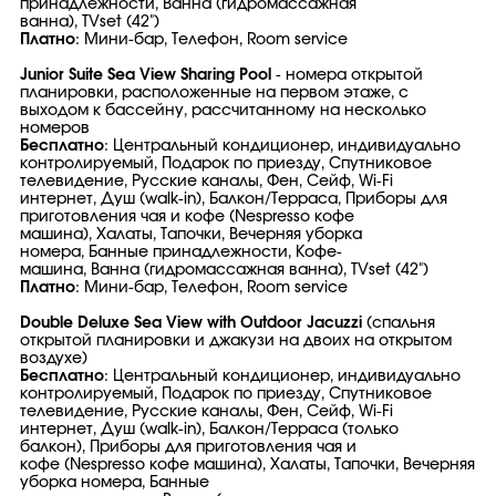
принадлежности, Ванна (гидромассажная
ванна), TVset (42")
Платно
: Мини-бар, Телефон, Room service
Junior Suite Sea View Sharing Pool
- номера открытой
планировки, расположенные на первом этаже, с
выходом к бассейну, рассчитанному на несколько
номеров
Бесплатно
: Центральный кондиционер, индивидуально
контролируемый, Подарок по приезду, Спутниковое
телевидение, Русские каналы, Фен, Сейф, Wi-Fi
интернет, Душ (walk-in), Балкон/Терраса, Приборы для
приготовления чая и кофе (Nespresso кофе
машина), Халаты, Тапочки, Вечерняя уборка
номера, Банные принадлежности, Кофе-
машина, Ванна (гидромассажная ванна), TVset (42")
Платно
: Мини-бар, Телефон, Room service
Double Deluxe Sea View with Outdoor Jacuzzi
(спальня
открытой планировки и джакузи на двоих на открытом
воздухе)
Бесплатно
: Центральный кондиционер, индивидуально
контролируемый, Подарок по приезду, Спутниковое
телевидение, Русские каналы, Фен, Сейф, Wi-Fi
интернет, Душ (walk-in), Балкон/Терраса (только
балкон), Приборы для приготовления чая и
кофе (Nespresso кофе машина), Халаты, Тапочки, Вечерняя
уборка номера, Банные