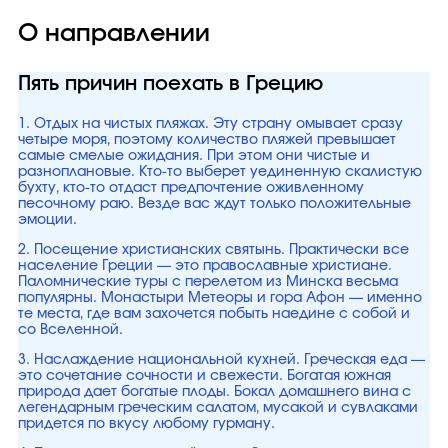
О направлении
Пять причин поехать в Грецию
1. Отдых на чистых пляжах. Эту страну омывает сразу
четыре моря, поэтому количество пляжей превышает
самые смелые ожидания. При этом они чистые и
разноплановые. Кто-то выберет уединенную скалистую
бухту, кто-то отдаст предпочтение оживленному
песочному раю. Везде вас ждут только положительные
эмоции.
2. Посещение христианских святынь. Практически все
население Греции — это православные христиане.
Паломнические туры с перелетом из Минска весьма
популярны. Монастыри Метеоры и гора Афон — именно
те места, где вам захочется побыть наедине с собой и
со Вселенной.
3. Наслаждение национальной кухней. Греческая еда —
это сочетание сочности и свежести. Богатая южная
природа дает богатые плоды. Бокал домашнего вина с
легендарным греческим салатом, мусакой и сувлаками
придется по вкусу любому гурману.