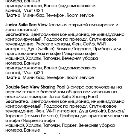
номера, Банные
принадлежности, Ванна (гидромассажная
ванна), TVset (42")
Платно
: Мини-бар, Телефон, Room service
Junior Suite Sea View
(спальня открытой планировки и
зона гостиной)
Бесплатно
: Центральный кондиционер, индивидуально
контролируемый, Подарок по приезду, Спутниковое
телевидение, Русские каналы, Фен, Сейф, Wi-Fi
интернет, Душ (walk-in), Балкон/Терраса, Приборы для
приготовления чая и кофе (Nespresso кофе
машина), Халаты, Тапочки, Вечерняя уборка
номера, Банные
принадлежности, Ванна (гидромассажная
ванна), TVset (42")
Платно
: Мини-бар, Телефон, Room service
Double Sea View Sharing Pool
(номера расположены на
первом этаже с бассейном общего пользования на
несколько номеров Junior Suite Sharing Pool)
Бесплатно
: Центральный кондиционер, индивидуально
контролируемый, Подарок по приезду, Спутниковое
телевидение, Фен, Wi-Fi интернет, Душ (walk-in), Балкон/
Терраса (только балкон), Приборы для приготовления чая
и кофе (Nespresso кофе
машина), Халаты, Тапочки, Паркет, Вечерняя уборка
номера, Банные