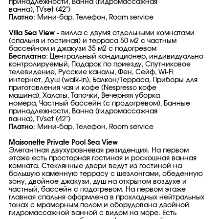
принадлежности, Ванна (гидромассажная
ванна), TVset (42")
Платно
: Мини-бар, Телефон, Room service
Villa Sea View
- вилла с двумя отдельными комнатами
(спальня и гостиная) и терраса 50 м2 с частным
бассейном и джакузи 35 м2 с подогревом
Бесплатно
: Центральный кондиционер, индивидуально
контролируемый, Подарок по приезду, Спутниковое
телевидение, Русские каналы, Фен, Сейф, Wi-Fi
интернет, Душ (walk-in), Балкон/Терраса, Приборы для
приготовления чая и кофе (Nespresso кофе
машина), Халаты, Тапочки, Вечерняя уборка
номера, Частный бассейн (с продогревом), Банные
принадлежности, Ванна (гидромассажная
ванна), TVset (42")
Платно
: Мини-бар, Телефон, Room service
Maisonette Private Pool Sea View
Элегантная двухуровневая резиденция. На первом
этаже есть просторная гостиная и роскошная ванная
комната. Стеклянные двери ведут из гостиной на
большую каменную террасу с шезлонгами, обеденную
зону, двойное джакузи, душ на открытом воздухе и
частный, бассейн с подогревом. На первом этаже
главная спальня оформлена в прохладных нейтральных
тонах с мраморным полом и оборудована двойной
гидромассажной ванной с видом на море. Есть