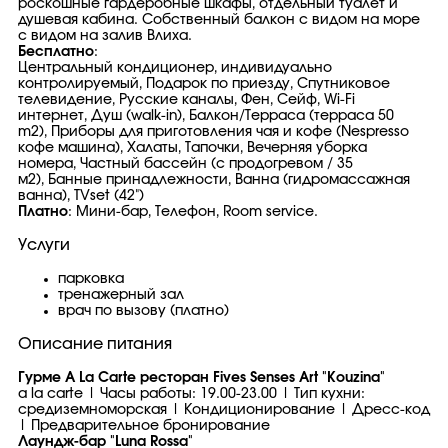
роскошные гардеробные шкафы, отдельный туалет и
душевая кабина. Собственный балкон с видом на море
с видом на залив Влиха.
Бесплатно
:
Центральный кондиционер, индивидуально
контролируемый, Подарок по приезду, Спутниковое
телевидение, Русские каналы, Фен, Сейф, Wi-Fi
интернет, Душ (walk-in), Балкон/Терраса (терраса 50
m2), Приборы для приготовления чая и кофе (Nespresso
кофе машина), Халаты, Тапочки, Вечерняя уборка
номера, Частный бассейн (с продогревом / 35
м2), Банные принадлежности, Ванна (гидромассажная
ванна), TVset (42")
Платно
: Мини-бар, Телефон, Room service.
Услуги
парковка
тренажерный зал
врач по вызову (платно)
Описание питания
Гурме A La Carte ресторан Fives Senses Art "Kouzina"
a la carte | Часы работы: 19.00-23.00 | Тип кухни:
средиземноморская | Кондиционирование | Дресс-код
| Предварительное бронирование
Лаундж-бар "Luna Rossa"