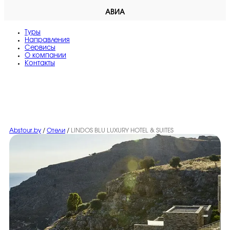
АВИА
Туры
Направления
Сервисы
O компании
Контакты
Abstour.by
/
Отели
/
LINDOS BLU LUXURY HOTEL & SUITES