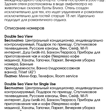
международного аэропорта. Отель построен в 2008 году.
Здания отеля расположены в виде амфитеатра на
живописных склонах бухты Влиха. Отель создан
исключительно для тех, кто ищет уединения и романтики
исключительно для гостей старше 18 лет. Идеально
подходит для романтичного отдыха.
Описание номеров
Double Sea View
Бесплатно
: Центральный кондиционер, индивидуально
контролируемый, Подарок по приезду, Спутниковое
телевидение, Русские каналы, Фен, Сейф, Wi-Fi
интернет, Душ (walk-in), Балкон/Терраса, Приборы для
приготовления чая и кофе (Nespresso кофе
машина), Халаты, Тапочки, Паркет, Вечерняя уборка
номера, Банные
принадлежности, Ванна (гидромассажная
ванна), TVset (42")
Платно
: Мини-бар, Телефон, Room service
Double Sea View for Single Use
Бесплатно
: Центральный кондиционер, индивидуально
контролируемый, Подарок по приезду, Спутниковое
телевидение, Русские каналы, Фен, Сейф, Wi-Fi
интернет, Душ (walk-in), Балкон/Терраса, Приборы для
приготовления чая и кофе (Nespresso кофе
машина), Халаты, Тапочки, Паркет, Вечерняя уборка