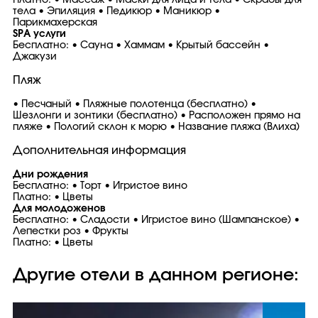
Платно: • Массаж • Маски для лица и тела • Скрабы для
тела • Эпиляция • Педикюр • Маникюр •
Парикмахерская
SPA услуги
Бесплатно: • Сауна • Хаммам • Крытый бассейн •
Джакузи
Пляж
• Песчаный • Пляжные полотенца (бесплатно) •
Шезлонги и зонтики (бесплатно) • Расположен прямо на
пляже • Пологий склон к морю • Название пляжа (Влиха)
Дополнительная информация
Дни рождения
Бесплатно: • Торт • Игристое вино
Платно: • Цветы
Для молодоженов
Бесплатно: • Сладости • Игристое вино (Шампанское) •
Лепестки роз • Фрукты
Платно: • Цветы
Другие отели в данном регионе: