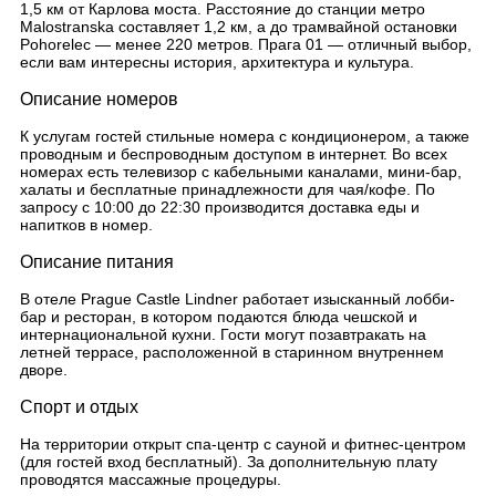
1,5 км от Карлова моста. Расстояние до станции метро
Malostranska составляет 1,2 км, а до трамвайной остановки
Pohorelec — менее 220 метров. Прага 01 — отличный выбор,
если вам интересны история, архитектура и культура.
Описание номеров
К услугам гостей стильные номера с кондиционером, а также
проводным и беспроводным доступом в интернет. Во всех
номерах есть телевизор с кабельными каналами, мини-бар,
халаты и бесплатные принадлежности для чая/кофе. По
запросу с 10:00 до 22:30 производится доставка еды и
напитков в номер.
Описание питания
В отеле Prague Castle Lindner работает изысканный лобби-
бар и ресторан, в котором подаются блюда чешской и
интернациональной кухни. Гости могут позавтракать на
летней террасе, расположенной в старинном внутреннем
дворе.
Спорт и отдых
На территории открыт спа-центр с сауной и фитнес-центром
(для гостей вход бесплатный). За дополнительную плату
проводятся массажные процедуры.