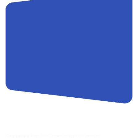
Контакты
Сотрудники АэроБелСервис подробно ответят