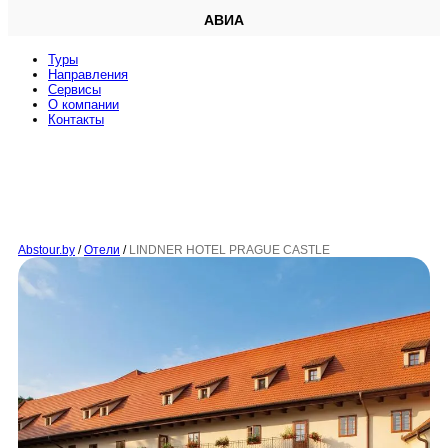
АВИА
Туры
Направления
Сервисы
O компании
Контакты
Abstour.by
/
Отели
/
LINDNER HOTEL PRAGUE CASTLE