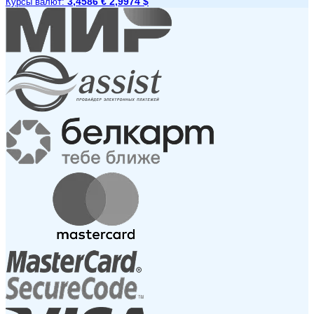
3,4586 €
2,9974 $
Курсы валют: