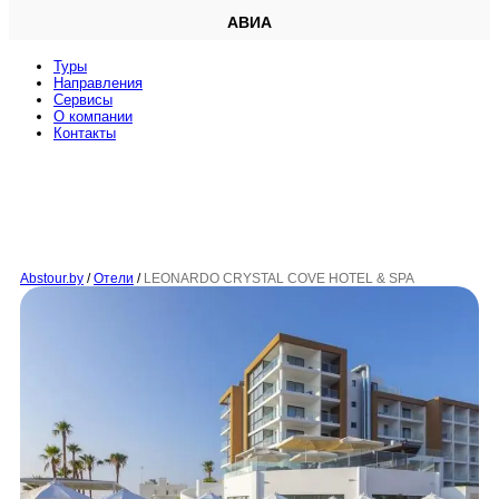
АВИА
Туры
Направления
Сервисы
O компании
Контакты
Abstour.by
/
Отели
/
LEONARDO CRYSTAL COVE HOTEL & SPA