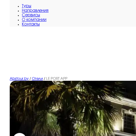
Туры
Направления
Сервисы
O компании
Контакты
Abstour.by
/
Отели
/
LE PORT APP