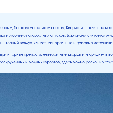
ю
 черным, богатым магнетитом песком, Квариати —отличное мес
щики и любители скоростных спусков. Бакуриани считается лу
ым — горный воздух, климат, минеральные и грязевые источни
ри и горные крепости, невероятные дворцы и «парящие» в во
е раскрученных и модных курортов, здесь можно роскошно отд