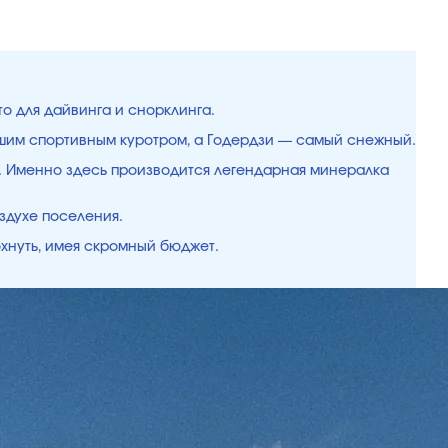
то для дайвинга и снорклинга.
чшим спортивным куротром, а Годердзи — самый снежный.
ки. Именно здесь производится легендарная минералка
здухе поселения.
охнуть, имея скромный бюджет.