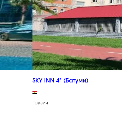
SKY INN 4* (Батуми)
S
Грузия
Г