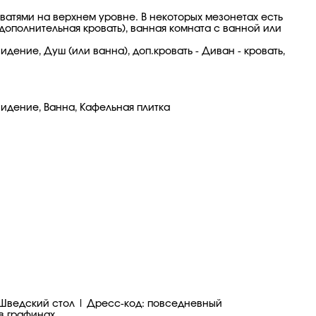
ватями на верхнем уровне. В некоторых мезонетах есть
дополнительная кровать), ванная комната с ванной или
дение, Душ (или ванна), доп.кровать - Диван - кровать,
видение, Ванна, Кафельная плитка
ня | Шведский стол | Дресс-код: повседневный
в графинах.