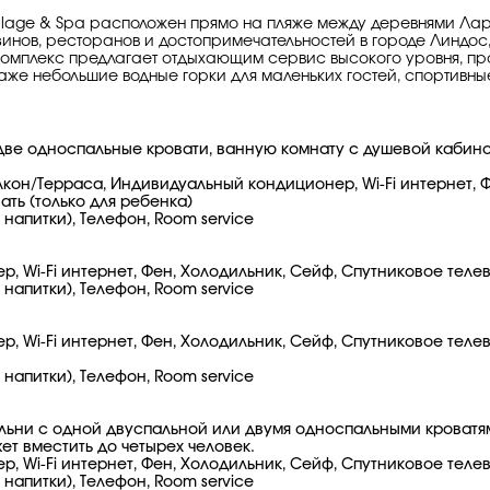
illage & Spa расположен прямо на пляже между деревнями Лар
нов, ресторанов и достопримечательностей в городе Линдос, в
ый комплекс предлагает отдыхающим сервис высокого уровня, 
аже небольшие водные горки для маленьких гостей, спортивны
две односпальные кровати, ванную комнату с душевой кабин
алкон/Терраса, Индивидуальный кондиционер, Wi-Fi интернет,
вать (только для ребенка)
напитки), Телефон, Room service
, Wi-Fi интернет, Фен, Холодильник, Сейф, Спутниковое теле
напитки), Телефон, Room service
 Wi-Fi интернет, Фен, Холодильник, Сейф, Спутниковое телев
напитки), Телефон, Room service
альни с одной двуспальной или двумя односпальными кроватя
ет вместить до четырех человек.
, Wi-Fi интернет, Фен, Холодильник, Сейф, Спутниковое теле
напитки), Телефон, Room service