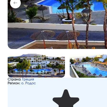
Страна:
Греция
Регион:
о. Родос