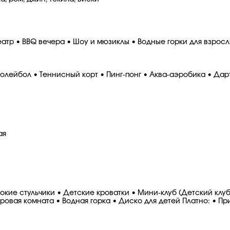
еатр • BBQ вечера • Шоу и мюзиклы • Водные горки для взрос
олейбол • Теннисный корт • Пинг-понг • Аква-аэробика • Дар
ая
ие стульчики • Детские кроватки • Мини-клуб (Детский клуб д
Игровая комната • Водная горка • Диско для детей Платно: • П