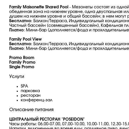
Family Maisonette Shared Pool
- Мезонеты состоят из одно
обеденная зона на нижнем уровне, одна двуспальная или 
душем на нижнем уровне и общий бассейн; в нем могут р
Бесплатно
: Балкон/Терраса, Индивидуальный кондиционер,
Частный бассейн (совмещенный бассейн), Кафельная пл
Платно
: Мини-бар (дополняется/фода и прохладительные 
Family Pool View
Бесплатно
: Балкон/Терраса, Индивидуальный кондиционер
Платно
: Мини-бар (дополняется/фода и прохладительные 
Promo Room
Family Promo
Single Promo
Услуги
SPA
парковка
ресторан
конференц-зал
Описание питания
ЦЕНТРАЛЬНЫЙ РЕСТОРАН "POSEIDON"
Часы работы: 06.00-07.00, 07.00-10.00, 10.00-11.00, 12.3
Напитки, включенные во время еды: разливное пиво, вино