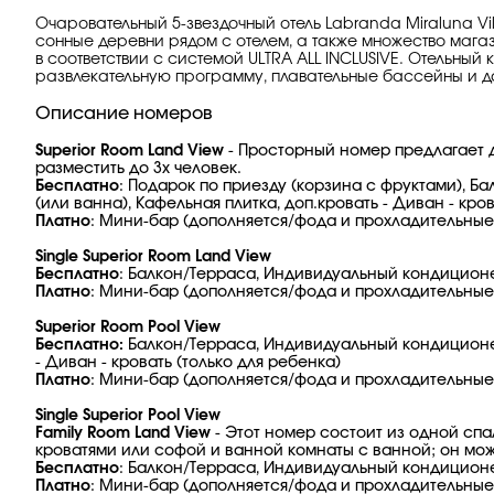
Очаровательный 5-звездочный отель Labranda Miraluna V
сонные деревни рядом с отелем, а также множество магази
в соответствии с системой ULTRA ALL INCLUSIVE. Отельн
развлекательную программу, плавательные бассейны и д
Описание номеров
Superior Room Land View
- Просторный номер предлагает 
разместить до 3х человек.
Бесплатно
: Подарок по приезду (корзина с фруктами), Б
(или ванна), Кафельная плитка, доп.кровать - Диван - кро
Платно
: Мини-бар (дополняется/фода и прохладительные 
Single Superior Room Land View
Бесплатно
: Балкон/Терраса, Индивидуальный кондиционер
Платно
: Мини-бар (дополняется/фода и прохладительные 
Superior Room Pool View
Бесплатно:
Балкон/Терраса, Индивидуальный кондиционер,
- Диван - кровать (только для ребенка)
Платно
: Мини-бар (дополняется/фода и прохладительные 
Single Superior Pool View
Family Room Land View
- Этот номер состоит из одной сп
кроватями или софой и ванной комнаты с ванной; он мож
Бесплатно
: Балкон/Терраса, Индивидуальный кондиционер
Платно
: Мини-бар (дополняется/фода и прохладительные 