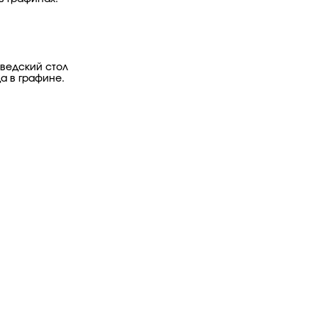
Шведский стол
а в графине.