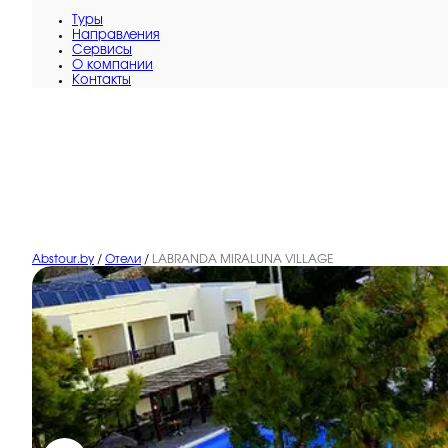
Туры
Направления
Сервисы
O компании
Контакты
Abstour.by
/
Отели
/
LABRANDA MIRALUNA VILLAGE