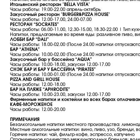
Итальянский ресторан "BELLA VISTA"
Часы работы: 19.00-22.00 апрель-октябрь
Закусочный ресторан "BURGER&PIZZA HOUSE"
Часы работы: 12.00-17.00, 24.00-07.00
РЕСТОРАН “SOCRATES”
Часы работы: 06.00-11.00, 12.30-15.00, 18.30-22.00 | Ти
Напитки, предлагаемые во время еды: разливное пиво, ви
ЛОББИ БАР “DALI”
Часы работы: 18.00-02.00 (После 24.00 напитки отпускают
БАР “ATHENA”
Часы работы: 10.00-02.00 (После 24.00 напитки отпускают
Закусочный бар у бассейна “AQUA”
Часы работы: 10.00-18.00, закуски 12.00-17.00
СНЭК БАР И БАР У БАССЕЙНА “PIRATES”
Часы работы: 10.00-01.00 (После 24.00 напитки отпускают
PIZZA AND GRILL HOUSE
Часы работы: 12.00-18.00
БАР НА ПЛЯЖЕ “APHRODITE”
Часы работы: 10.00-23.00, закуски 12.00-17.00
Фирменные напитки и коктейли во всех барах оплачиваю
КАФЕ-МОРОЖЕНОЕ
Часы работы: 12.00-20.00
ПРИМЕЧАНИЯ
Безалкогольные напитки местного производства: лимонад, 
Местные алкогольные напитки: вино, пиво, узо, бренди, во
Горячие напитки: чай, фильтр-кофе, эспрессо, капучино
Ограниченное количество международных брендов: водка,