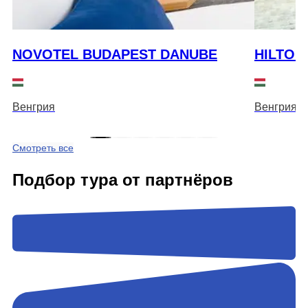
NOVOTEL BUDAPEST DANUBE
HILTON
Венгрия
Венгрия
Смотреть все
Подбор тура от партнёров