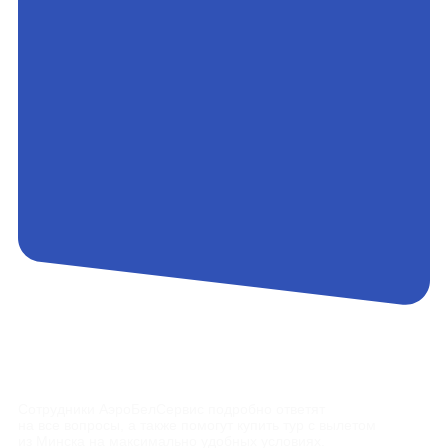
Контакты
Сотрудники АэроБелСервис подробно ответят
на все вопросы, а также помогут купить тур с вылетом
из Минска на максимально удобных условиях.