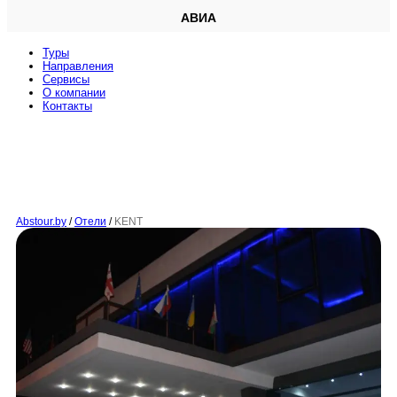
АВИА
Туры
Направления
Сервисы
O компании
Контакты
Abstour.by
/
Отели
/
KENT