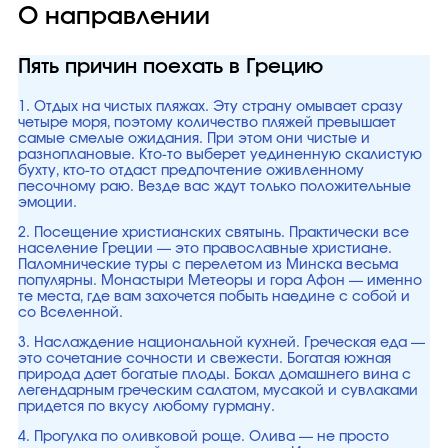
О направлении
Пять причин поехать в Грецию
1. Отдых на чистых пляжах. Эту страну омывает сразу
четыре моря, поэтому количество пляжей превышает
самые смелые ожидания. При этом они чистые и
разноплановые. Кто-то выберет уединенную скалистую
бухту, кто-то отдаст предпочтение оживленному
песочному раю. Везде вас ждут только положительные
эмоции.
2. Посещение христианских святынь. Практически все
население Греции — это православные христиане.
Паломнические туры с перелетом из Минска весьма
популярны. Монастыри Метеоры и гора Афон — именно
те места, где вам захочется побыть наедине с собой и
со Вселенной.
3. Наслаждение национальной кухней. Греческая еда —
это сочетание сочности и свежести. Богатая южная
природа дает богатые плоды. Бокал домашнего вина с
легендарным греческим салатом, мусакой и сувлаками
придется по вкусу любому гурману.
4. Прогулка по оливковой роще. Олива — не просто