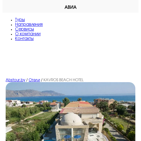
АВИА
Туры
Направления
Сервисы
O компании
Контакты
Abstour.by
/
Отели
/
KAVROS BEACH HOTEL