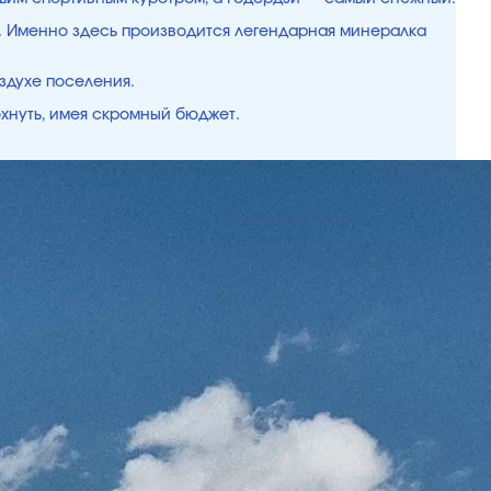
ки. Именно здесь производится легендарная минералка
здухе поселения.
охнуть, имея скромный бюджет.