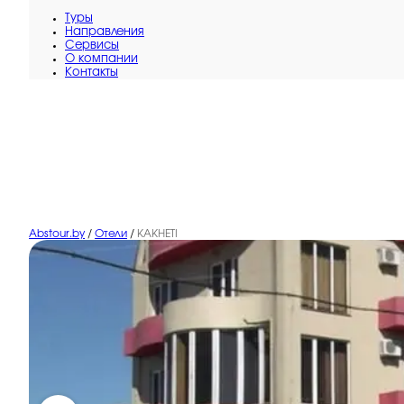
Туры
Направления
Сервисы
O компании
Контакты
Abstour.by
/
Отели
/
KAKHETI