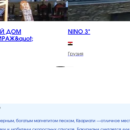
ОЙ ДОМ
NINO 3*
ИРАЖ&quot;
Грузия
ю
 черным, богатым магнетитом песком, Квариати —отличное мес
щики и любители скоростных спусков. Бакуриани считается лу