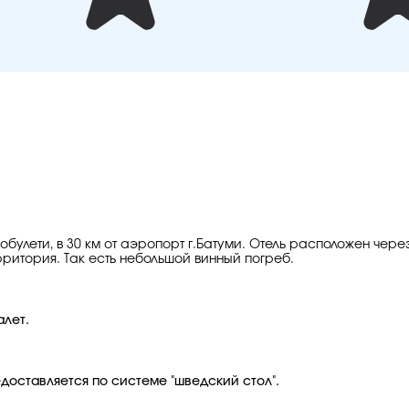
обулети, в 30 км от аэропорт г.Батуми. Отель расположен через
ерритория. Так есть небольшой винный погреб.
алет.
едоставляется по системе "шведский стол".