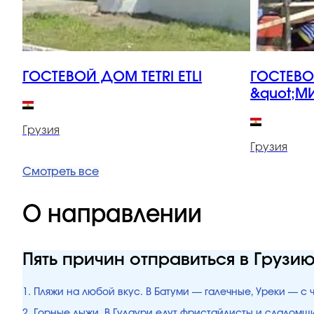
ГОСТЕВОЙ ДОМ TETRI ETLI
ГОСТЕВ
&quot;М
Грузия
Грузия
Смотреть все
О направлении
Пять причин отправиться в Грузи
1. Пляжи на любой вкус. В Батуми — галечные, Уреки — с
2. Горные лыжи. В Гудаури едут фристайлисты и слалом