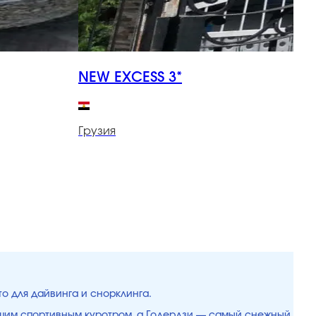
NEW EXCESS 3*
L
Грузия
Г
то для дайвинга и снорклинга.
чшим спортивным куротром, а Годердзи — самый снежный.