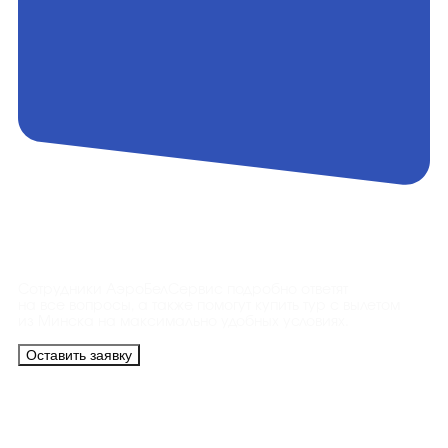
Контакты
Сотрудники АэроБелСервис подробно ответят
на все вопросы, а также помогут купить тур с вылетом
из Минска на максимально удобных условиях.
Оставить заявку