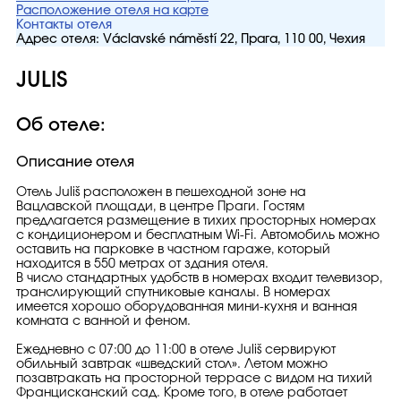
Расположение отеля на карте
Контакты отеля
Адрес отеля:
Václavské náměstí 22, Прага, 110 00, Чехия
JULIS
Об отеле:
Описание отеля
Отель Juliš расположен в пешеходной зоне на
Вацлавской площади, в центре Праги. Гостям
предлагается размещение в тихих просторных номерах
с кондиционером и бесплатным Wi-Fi. Автомобиль можно
оставить на парковке в частном гараже, который
находится в 550 метрах от здания отеля.
В число стандартных удобств в номерах входит телевизор,
транслирующий спутниковые каналы. В номерах
имеется хорошо оборудованная мини-кухня и ванная
комната с ванной и феном.
Ежедневно с 07:00 до 11:00 в отеле Juliš сервируют
обильный завтрак «шведский стол». Летом можно
позавтракать на просторной террасе с видом на тихий
Францисканский сад. Кроме того, в отеле работает