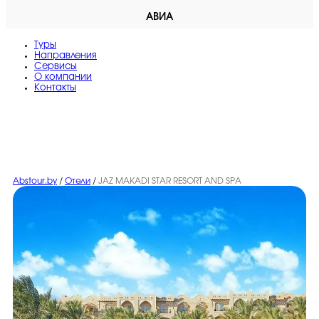
АВИА
Туры
Направления
Сервисы
O компании
Контакты
Abstour.by
/
Отели
/
JAZ MAKADI STAR RESORT AND SPA