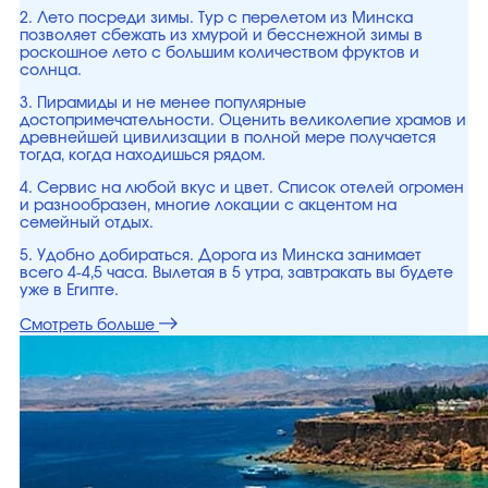
2. Лето посреди зимы. Тур с перелетом из Минска
позволяет сбежать из хмурой и бесснежной зимы в
роскошное лето с большим количеством фруктов и
солнца.
3. Пирамиды и не менее популярные
достопримечательности. Оценить великолепие храмов и
древнейшей цивилизации в полной мере получается
тогда, когда находишься рядом.
4. Сервис на любой вкус и цвет. Список отелей огромен
и разнообразен, многие локации с акцентом на
семейный отдых.
5. Удобно добираться. Дорога из Минска занимает
всего 4-4,5 часа. Вылетая в 5 утра, завтракать вы будете
уже в Египте.
Смотреть больше