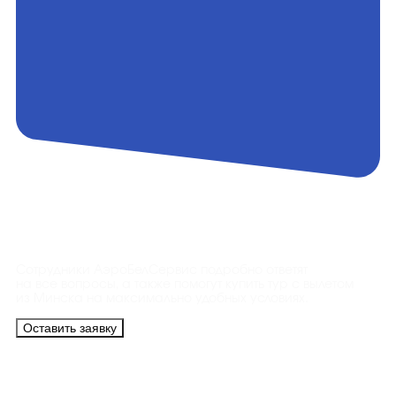
Контакты
Сотрудники АэроБелСервис подробно ответят
на все вопросы, а также помогут купить тур с вылетом
из Минска на максимально удобных условиях.
Оставить заявку