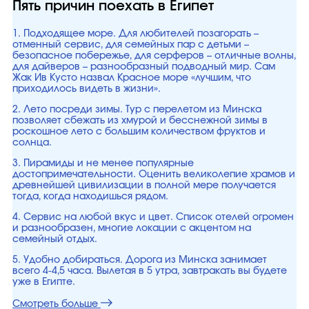
Пять причин поехать в Египет
1. Подходящее море. Для любителей позагорать –
отменный сервис, для семейных пар с детьми –
безопасное побережье, для серферов – отличные волны,
для дайверов – разнообразный подводный мир. Сам
Жак Ив Кусто назвал Красное море «лучшим, что
приходилось видеть в жизни».
2. Лето посреди зимы. Тур с перелетом из Минска
позволяет сбежать из хмурой и бесснежной зимы в
роскошное лето с большим количеством фруктов и
солнца.
3. Пирамиды и не менее популярные
достопримечательности. Оценить великолепие храмов и
древнейшей цивилизации в полной мере получается
тогда, когда находишься рядом.
4. Сервис на любой вкус и цвет. Список отелей огромен
и разнообразен, многие локации с акцентом на
семейный отдых.
5. Удобно добираться. Дорога из Минска занимает
всего 4-4,5 часа. Вылетая в 5 утра, завтракать вы будете
уже в Египте.
Смотреть больше