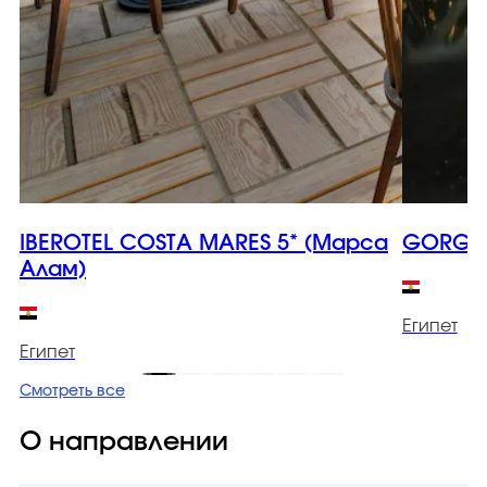
IBEROTEL COSTA MARES 5* (Марса
GORGON
Алам)
Египет
Египет
Смотреть все
О направлении