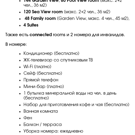
144 Garden View
,
80 Pool View room
(макс. 2+2
чел., 36 м2)
1
20 Sea View room
(макс. 2+2 чел., 36 м2)
48 Family room
(Garden View, макс. 4 чел., 45 м2),
4 Suites
Также есть
connected
rooms и 2 номера для инвалидов.
В номере:
Кондиционер (бесплатно)
ЖК-телевизор со спутниковым ТВ
Wi-Fi (платно)
Сейф (бесплатно)
Прямой телефон
Мини-бар (платно)
1 бутылка минеральной воды на чел. в день
(бесплатно)
Набор для приготовления кофе и чая (бесплатно)
Ванная комната
Фен
Балкон / терраса
Уборка номера: ежедневно