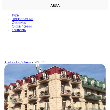
АВИА
Туры
Направления
Сервисы
O компании
Контакты
Abstour.by
/
Отели
/
IRISE 3*