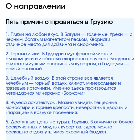
О направлении
Пять причин отправиться в Грузию
1. Пляжи на любой вкус. В Батуми — галечные, Уреки — с
черным, богатым магнетитом песком, Квариати —
отличное место для дайвинга и снорклинга.
2. Горные лыжи. В Гудаури едут фристайлисты и
слаломщики и любители скоростных спусков. Бакуриани
считается лучшим спортивным куротром, а Годердзи —
самый снежный.
3. Целебный воздух. В этой стране все является
лечебным — горный воздух, климат, минеральные и
грязевые источники. Именно здесь производится
легендарная минералка «Боржоми».
4. Чудеса архитектуры. Можно увидеть пещерные
монастыри и горные крепости, невероятные дворцы и
«парящие» в воздухе поселения.
5. Доступные цены на туры в Грузию. В отличие от более
раскрученных и модных курортов, здесь можно
роскошно отдохнуть, имея скромный бюджет.