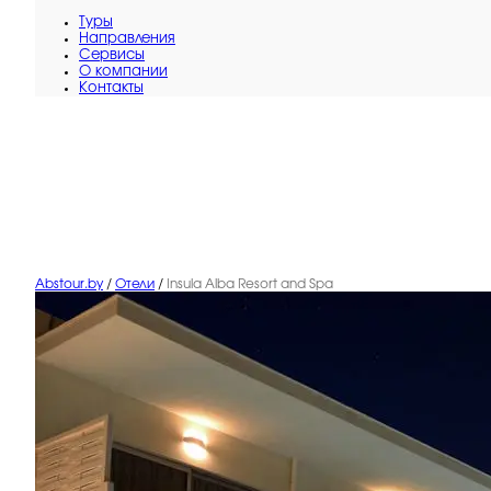
Туры
Направления
Сервисы
O компании
Контакты
Abstour.by
/
Отели
/
Insula Alba Resort and Spa