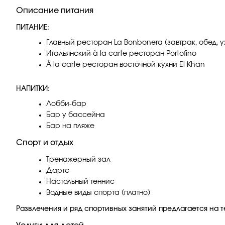
Описание питания
ПИТАНИЕ:
Главный ресторан La Bonbonera (завтрак, обед, у
Итальянский à la carte ресторан Portofino
À la carte ресторан восточной кухни El Khan
НАПИТКИ:
Лобби-бар
Бар у бассейна
Бар на пляже
Спорт и отдых
Тренажерный зал
Дартс
Настольный теннис
Водные виды спорта (платно)
Развлечения и ряд спортивных занятий предлагается на т