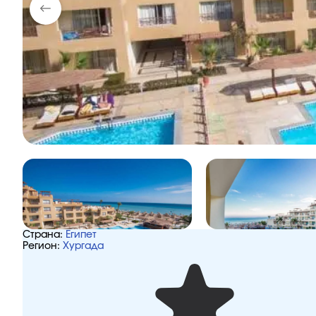
Страна:
Египет
Регион:
Хургада