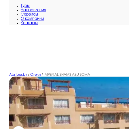
Туры
Направления
Сервисы
O компании
Контакты
Abstour.by
/
Отели
/
IMPERIAL SHAMS ABU SOMA