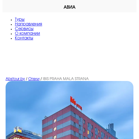
АВИА
Туры
Направления
Сервисы
O компании
Контакты
Abstour.by
/
Отели
/
IBIS PRAHA MALA STRANA