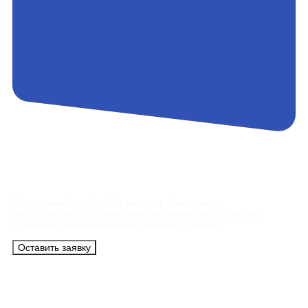
Контакты
Сотрудники АэроБелСервис подробно ответят
на все вопросы, а также помогут купить тур с вылетом
из Минска на максимально удобных условиях.
Оставить заявку