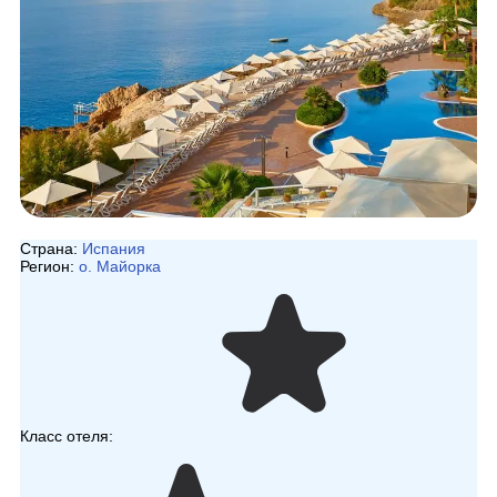
Страна:
Испания
Регион:
о. Майорка
Класс отеля: