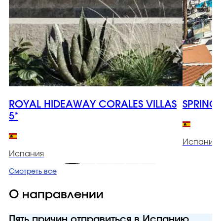
ROYAL HIDEAWAY CORALES VILLAS
SPRING
5*
Испания
Испания
Смотреть все
О направлении
Пять причин отправиться в Испанию