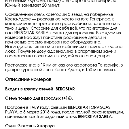
и ночными клубами. Поездка до аэропорта Тенерифе-
Южный занимает 20 минут.
Обновленный отель категории 5 звезд на побережье
Коста-Адехе — роскошное место на юге Тенерифе, в
котором можно прекрасно расслабиться, восстановить
тело и душу. Откройте для себя всё, что приготовил для
вас IBEROSTAR SABILA «только для взрослых». В каждом из
номеров Вас ждут поистине роскошные детали и
полностью отремонтированное оборудование.
Насладитесь тишиной и спокойствием в номерах класса
люкс. Получите дозу адреналина в спортивном зале и
восстановите свои силы в водной зоне спа-центра.
Расположение: в 19 км от южного аэропорта Тенерифе, в
центре курортной зоны Коста-Адехе, в 150 м от пляжа.
Описание номеров
Входит в группу отелей IBEROSTAR
Отель только для взрослых (+16).
Построен в 1989 году, бывший IBEROSTAR TORVISCAS
PLAYA, с 3 марта 2018 года, после полной реконструкции,
принимает как 5-звездочный отель IBEROSTAR SABILA.
Один 9-этажный корпус.