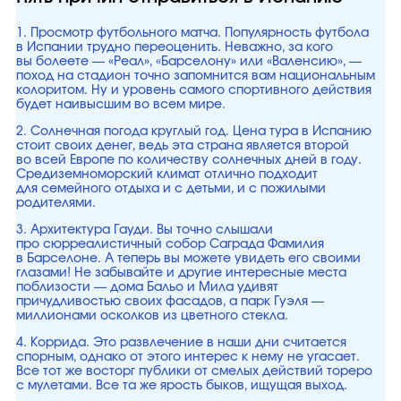
1. Просмотр футбольного матча. Популярность футбола
в Испании трудно переоценить. Неважно, за кого
вы болеете — «Реал», «Барселону» или «Валенсию», —
поход на стадион точно запомнится вам национальным
колоритом. Ну и уровень самого спортивного действия
будет наивысшим во всем мире.
2. Солнечная погода круглый год. Цена тура в Испанию
стоит своих денег, ведь эта страна является второй
во всей Европе по количеству солнечных дней в году.
Средиземноморский климат отлично подходит
для семейного отдыха и с детьми, и с пожилыми
родителями.
3. Архитектура Гауди. Вы точно слышали
про сюрреалистичный собор Саграда Фамилия
в Барселоне. А теперь вы можете увидеть его своими
глазами! Не забывайте и другие интересные места
поблизости — дома Бальо и Мила удивят
причудливостью своих фасадов, а парк Гуэля —
миллионами осколков из цветного стекла.
4. Коррида. Это развлечение в наши дни считается
спорным, однако от этого интерес к нему не угасает.
Все тот же восторг публики от смелых действий тореро
с мулетами. Все та же ярость быков, ищущая выход.