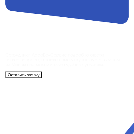
Контакты
Сотрудники АэроБелСервис подробно ответят
на все вопросы, а также помогут купить тур с вылетом
из Минска на максимально удобных условиях.
Оставить заявку