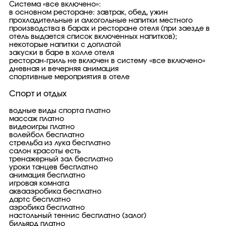
Cистема «все включено»:
в основном ресторане: завтрак, обед, ужин
прохладительные и алкогольные напитки местного
производства в барах и ресторане отеля (при заезде в
отель выдается список включенных напитков);
некоторые напитки с доплатой
закуски в баре в холле отеля
ресторан-гриль не включен в систему «все включено»
дневная и вечерняя анимация
спортивные мероприятия в отеле
Спорт и отдых
водные виды спорта платно
массаж платно
видеоигры платно
волейбол бесплатно
стрельба из лука бесплатно
салон красоты есть
тренажерный зал бесплатно
уроки танцев бесплатно
анимация бесплатно
игровая комната
аквааэробика бесплатно
дартс бесплатно
аэробика бесплатно
настольный теннис бесплатно (залог)
бильярд платно