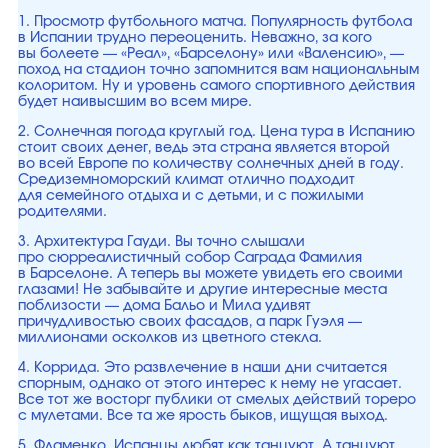
1. Просмотр футбольного матча. Популярность футбола
в Испании трудно переоценить. Неважно, за кого
вы болеете — «Реал», «Барселону» или «Валенсию», —
поход на стадион точно запомнится вам национальным
колоритом. Ну и уровень самого спортивного действия
будет наивысшим во всем мире.
2. Солнечная погода круглый год. Цена тура в Испанию
стоит своих денег, ведь эта страна является второй
во всей Европе по количеству солнечных дней в году.
Средиземноморский климат отлично подходит
для семейного отдыха и с детьми, и с пожилыми
родителями.
3. Архитектура Гауди. Вы точно слышали
про сюрреалистичный собор Саграда Фамилия
в Барселоне. А теперь вы можете увидеть его своими
глазами! Не забывайте и другие интересные места
поблизости — дома Бальо и Мила удивят
причудливостью своих фасадов, а парк Гуэля —
миллионами осколков из цветного стекла.
4. Коррида. Это развлечение в наши дни считается
спорным, однако от этого интерес к нему не угасает.
Все тот же восторг публики от смелых действий тореро
с мулетами. Все та же ярость быков, ищущая выход.
5. Фламенко. Испанцы любят как танцуют. А танцуют