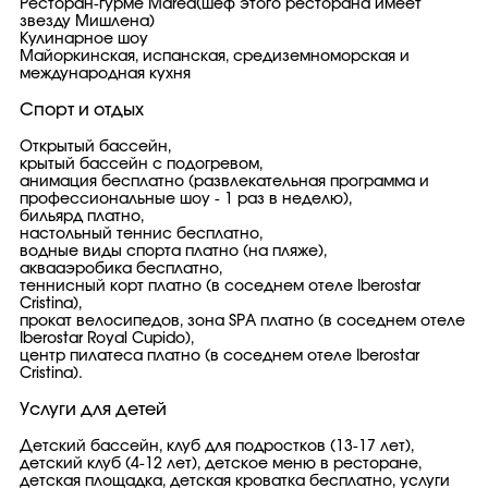
Ресторан-гурме Marea(шеф этого ресторана имеет
звезду Мишлена)
Кулинарное шоу
Майоркинская, испанская, средиземноморская и
международная кухня
Спорт и отдых
Открытый бассейн,
крытый бассейн с подогревом,
анимация бесплатно (развлекательная программа и
профессиональные шоу - 1 раз в неделю),
бильярд платно,
настольный теннис бесплатно,
водные виды спорта платно (на пляже),
аквааэробика бесплатно,
теннисный корт платно (в соседнем отеле Iberostar
Cristina),
прокат велосипедов, зона SPA платно (в соседнем отеле
Iberostar Royal Cupido),
центр пилатеса платно (в соседнем отеле Iberostar
Cristina).
Услуги для детей
Детский бассейн, клуб для подростков (13-17 лет),
детский клуб (4-12 лет), детское меню в ресторане,
детская площадка, детская кроватка бесплатно, услуги