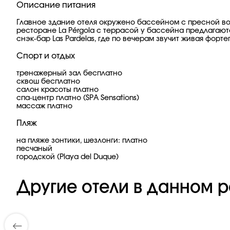
Описание питания
Главное здание отеля окружено бассейном с пресной вод
ресторане La Pérgola с террасой у бассейна предлагаютс
снэк-бар Las Pardelas, где по вечерам звучит живая форт
Спорт и отдых
тренажерный зал бесплатно
сквош бесплатно
салон красоты платно
спа-центр платно (SPA Sensations)
массаж платно
Пляж
на пляже зонтики, шезлонги: платно
песчаный
городской (Playa del Duque)
Другие отели в данном р