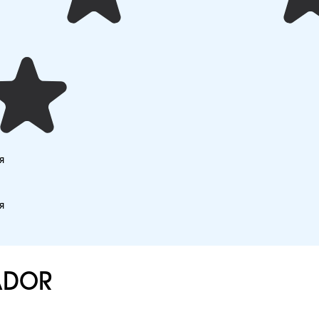
я
я
ADOR