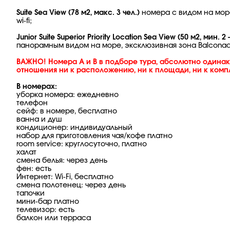
Suite Sea View (78 м2, макс. 3 чел.)
номера с видом на море
wi-fi;
Junior Suite Superior Priority Location Sea View (50 м2, мин. 2 
панорамным видом на море, эксклюзивная зона Balconada
ВАЖНО! Номера А и В в подборе тура, абсолютно одинако
отношения ни к расположению, ни к площади, ни к комп
В номерах:
уборка номера: ежедневно
телефон
сейф: в номере, бесплатно
ванна и душ
кондиционер: индивидуальный
набор для приготовления чая/кофе платно
room service: круглосуточно, платно
халат
смена белья: через день
фен: есть
Интернет: Wi-Fi, бесплатно
смена полотенец: через день
тапочки
мини-бар платно
телевизор: есть
балкон или терраса