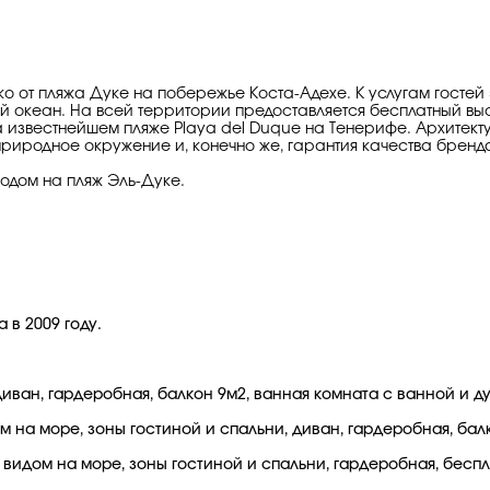
ко от пляжа Дуке на побережье Коста-Адехе. К услугам госте
й океан. На всей территории предоставляется бесплатный выс
а известнейшем пляже Playa del Duque на Тенерифе. Архитект
иродное окружение и, конечно же, гарантия качества бренда 
ходом на пляж Эль-Дуке.
 в 2009 году.
диван, гардеробная, балкон 9м2, ванная комната с ванной и д
 на море, зоны гостиной и спальни, диван, гардеробная, бал
видом на море, зоны гостиной и спальни, гардеробная, беспла