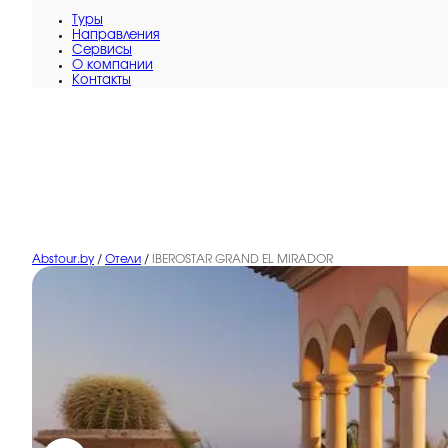
Туры
Направления
Сервисы
O компании
Контакты
Abstour.by
/
Отели
/
IBEROSTAR GRAND EL MIRADOR