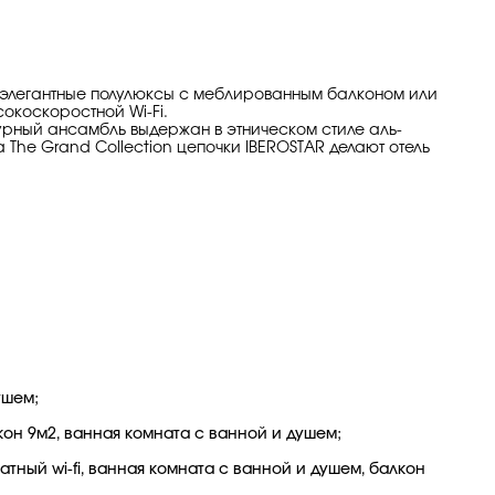
й элегантные полулюксы с меблированным балконом или
окоскоростной Wi-Fi.
урный ансамбль выдержан в этническом стиле аль-
The Grand Collection цепочки IBEROSTAR делают отель
ушем;
кон 9м2, ванная комната с ванной и душем;
тный wi-fi, ванная комната с ванной и душем, балкон