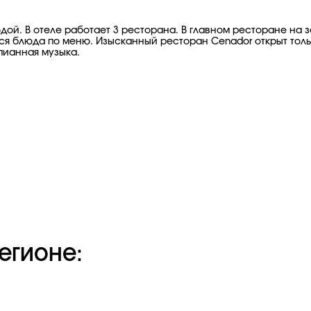
ой. В отеле работает 3 ресторана. В главном ресторане на за
я блюда по меню. Изысканный ресторан Cenador открыт только
епианная музыка.
егионе: