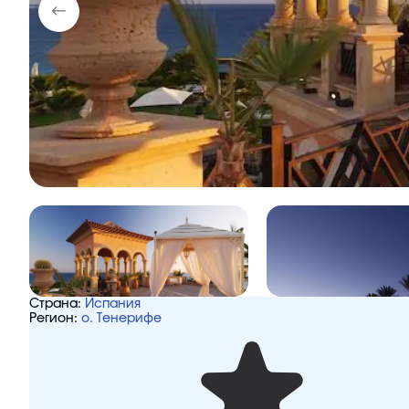
Страна:
Испания
Регион:
о. Тенерифе