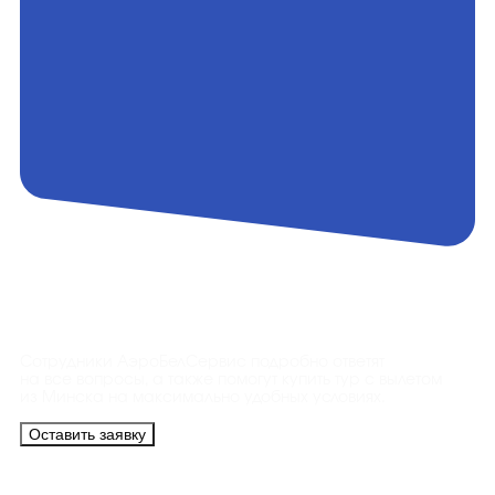
Контакты
Сотрудники АэроБелСервис подробно ответят
на все вопросы, а также помогут купить тур с вылетом
из Минска на максимально удобных условиях.
Оставить заявку