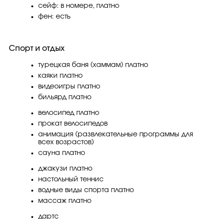
сейф: в номере, платно
фен: есть
Спорт и отдых
турецкая баня (хаммам) платно
каяки платно
видеоигры платно
бильярд платно
велосипед платно
прокат велосипедов
анимация (развлекательные программы для
всех возрастов)
сауна платно
джакузи платно
настольный теннис
водные виды спорта платно
массаж платно
дартс