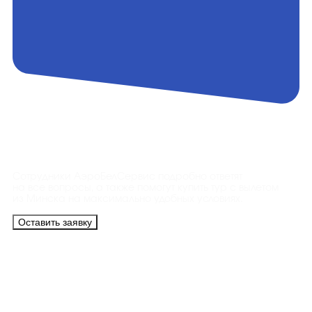
Контакты
Сотрудники АэроБелСервис подробно ответят
на все вопросы, а также помогут купить тур с вылетом
из Минска на максимально удобных условиях.
Оставить заявку