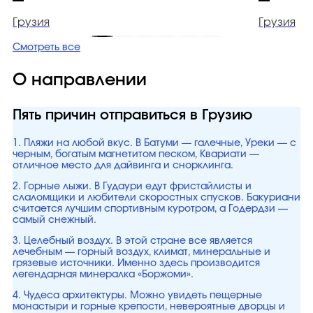
Грузия
Грузия
Смотреть все
О направлении
Пять причин отправиться в Грузию
1. Пляжи на любой вкус. В Батуми — галечные, Уреки — с
черным, богатым магнетитом песком, Квариати —
отличное место для дайвинга и снорклинга.
2. Горные лыжи. В Гудаури едут фристайлисты и
слаломщики и любители скоростных спусков. Бакуриани
считается лучшим спортивным куротром, а Годердзи —
самый снежный.
3. Целебный воздух. В этой стране все является
лечебным — горный воздух, климат, минеральные и
грязевые источники. Именно здесь производится
легендарная минералка «Боржоми».
4. Чудеса архитектуры. Можно увидеть пещерные
монастыри и горные крепости, невероятные дворцы и