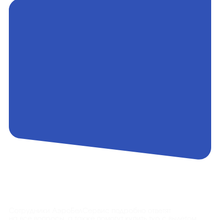
Контакты
Сотрудники АэроБелСервис подробно ответят
на все вопросы, а также помогут купить тур с вылетом