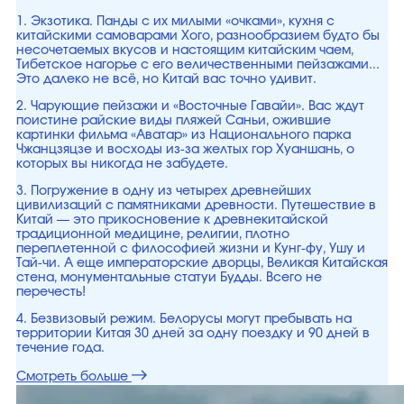
1. Экзотика. Панды с их милыми «очками», кухня с
китайскими самоварами Хого, разнообразием будто бы
несочетаемых вкусов и настоящим китайским чаем,
Тибетское нагорье с его величественными пейзажами...
Это далеко не всё, но Китай вас точно удивит.
2. Чарующие пейзажи и «Восточные Гавайи». Вас ждут
поистине райские виды пляжей Саньи, ожившие
картинки фильма «Аватар» из Национального парка
Чжанцзяцзе и восходы из-за желтых гор Хуаншань, о
которых вы никогда не забудете.
3. Погружение в одну из четырех древнейших
цивилизаций с памятниками древности. Путешествие в
Китай — это прикосновение к древнекитайской
традиционной медицине, религии, плотно
переплетенной с философией жизни и Кунг-фу, Ушу и
Тай-чи. А еще императорские дворцы, Великая Китайская
стена, монументальные статуи Будды. Всего не
перечесть!
4. Безвизовый режим. Белорусы могут пребывать на
территории Китая 30 дней за одну поездку и 90 дней в
течение года.
Смотреть больше