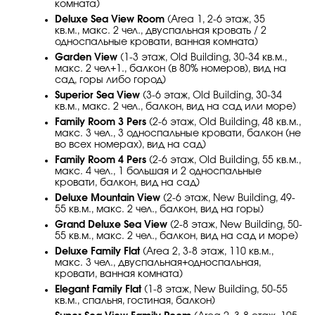
комната)
Deluxe Sea View Room
(Area 1, 2-6 этаж, 35
кв.м., макс. 2 чел., двуспальная кровать / 2
односпальные кровати, ванная комната)
Garden View
(1-3 этаж, Old Building, 30-34 кв.м.,
макс. 2 чел+1., балкон (в 80% номеров), вид на
сад, горы либо город)
Superior Sea View
(3-6 этаж, Old Building, 30-34
кв.м., макс. 2 чел., балкон, вид на сад или море)
Family Room 3 Pers
(2-6 этаж, Old Building, 48 кв.м.,
макс. 3 чел., 3 односпальные кровати, балкон (не
во всех номерах), вид на сад)
Family Room 4 Pers
(2-6 этаж, Old Building, 55 кв.м.,
макс. 4 чел., 1 большая и 2 односпальные
кровати, балкон, вид на сад)
Deluxe Mountain View
(2-6 этаж, New Building, 49-
55 кв.м., макс. 2 чел., балкон, вид на горы)
Grand Deluxe Sea View
(2-8 этаж, New Building, 50-
55 кв.м., макс. 2 чел., балкон, вид на сад и море)
Deluxe Family Flat
(Area 2, 3-8 этаж, 110 кв.м.,
макс. 3 чел., двуспальная+односпальная,
кровати, ванная комната)
Elegant Family Flat
(1-8 этаж, New Building, 50-55
кв.м., спальня, гостиная, балкон)