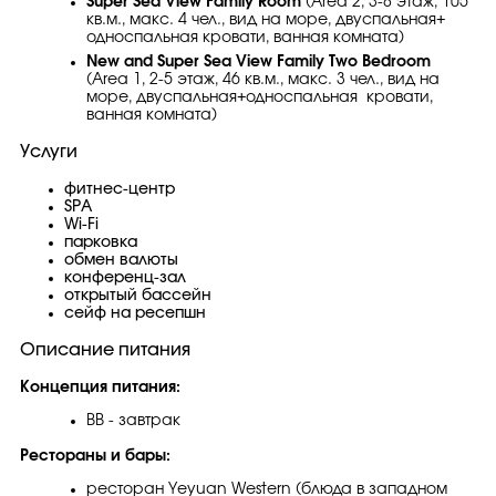
Super Sea View Family Room
(Area 2, 3-8 этаж, 105
кв.м., макс. 4 чел., вид на море, двуспальная+
односпальная кровати, ванная комната)
New and Super Sea View Family Two Bedroom
(Area 1, 2-5 этаж, 46 кв.м., макс. 3 чел., вид на
море, двуспальная+односпальная кровати,
ванная комната)
Услуги
фитнес-центр
SPA
Wi-Fi
парковка
обмен валюты
конференц-зал
открытый бассейн
сейф на ресепшн
Описание питания
Концепция питания:
BB - завтрак
Рестораны и бары:
ресторан Yeyuan Western (блюда в западном