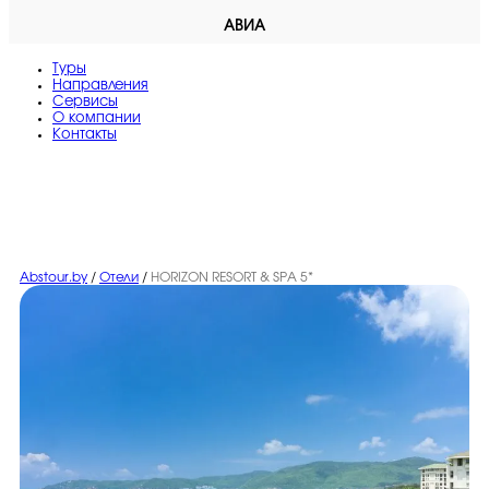
АВИА
Туры
Направления
Сервисы
O компании
Контакты
Abstour.by
/
Отели
/
HORIZON RESORT & SPA 5*