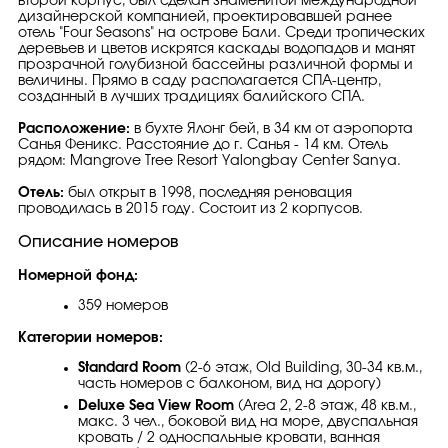
второй корпус, был сделан знаменитой международной
дизайнерской компанией, проектировавшей ранее
отель "Four Seasons" на острове Бали. Среди тропических
деревьев и цветов искрятся каскады водопадов и манят
прозрачной голубизной бассейны различной формы и
величины. Прямо в саду располагается СПА-центр,
созданный в лучших традициях балийского СПА.
Расположение:
в бухте Ялонг бей, в 34 км от аэропорта
Санья Феникс. Расстояние до г. Санья - 14 км. Отель
рядом: Mangrove Tree Resort Yalongbay Center Sanya.
Отель:
был открыт в 1998, последняя реновация
проводилась в 2015 году. Состоит из 2 корпусов.
Описание номеров
Номерной фонд:
359 номеров
Категории номеров:
Standard Room
(2-6 этаж, Old Building, 30-34 кв.м.,
часть номеров с балконом, вид на дорогу)
Deluxe Sea View Room
(Area 2, 2-8 этаж, 48 кв.м.,
макс. 3 чел., боковой вид на море, двуспальная
кровать / 2 односпальные кровати, ванная