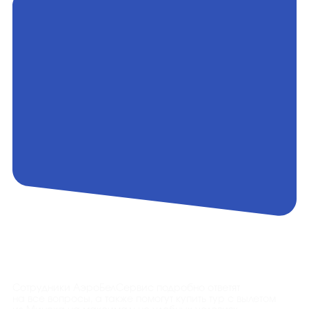
Контакты
Сотрудники АэроБелСервис подробно ответят
на все вопросы, а также помогут купить тур с вылетом