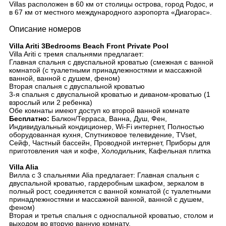
Villas расположен в 60 км от столицы острова, город Родос, и
в 67 км от местного международного аэропорта «Диагорас».
Описание номеров
Villa Ariti 3Bedrooms Beach Front Private Pool
Villa Ariti с тремя спальнями предлагает:
Главная спальня с двуспальной кроватью (смежная с ванной
комнатой (с туалетными принадлежностями и массажной
ванной, ванной с душем, феном)
Вторая спальня с двуспальной кроватью
3-я спальня с двуспальной кроватью и диваном-кроватью (1
взрослый или 2 ребенка)
Обе комнаты имеют доступ ко второй ванной комнате
Бесплатно:
Балкон/Терраса, Ванна, Душ, Фен,
Индивидуальный кондиционер, Wi-Fi интернет, Полностью
оборудованная кухня, Спутниковое телевидение, TVset,
Сейф, Частный бассейн, Проводной интернет, Приборы для
приготовления чая и кофе, Холодильник, Кафельная плитка
Villa Alia
Вилла с 3 спальнями Alia предлагает: Главная спальня с
двуспальной кроватью, гардеробным шкафом, зеркалом в
полный рост, соединяется с ванной комнатой (с туалетными
принадлежностями и массажной ванной, ванной с душем,
феном)
Вторая и третья спальня с односпальной кроватью, столом и
выходом во вторую ванную комнату.