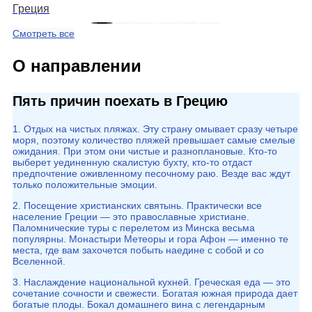
Греция
Смотреть все
О направлении
Пять причин поехать в Грецию
1. Отдых на чистых пляжах. Эту страну омывает сразу четыре
моря, поэтому количество пляжей превышает самые смелые
ожидания. При этом они чистые и разноплановые. Кто-то
выберет уединенную скалистую бухту, кто-то отдаст
предпочтение оживленному песочному раю. Везде вас ждут
только положительные эмоции.
2. Посещение христианских святынь. Практически все
население Греции — это православные христиане.
Паломнические туры с перелетом из Минска весьма
популярны. Монастыри Метеоры и гора Афон — именно те
места, где вам захочется побыть наедине с собой и со
Вселенной.
3. Наслаждение национальной кухней. Греческая еда — это
сочетание сочности и свежести. Богатая южная природа дает
богатые плоды. Бокал домашнего вина с легендарным