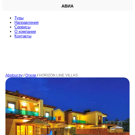
АВИА
Туры
Направления
Сервисы
O компании
Контакты
Abstour.by
/
Отели
/
HORIZON LINE VILLAS