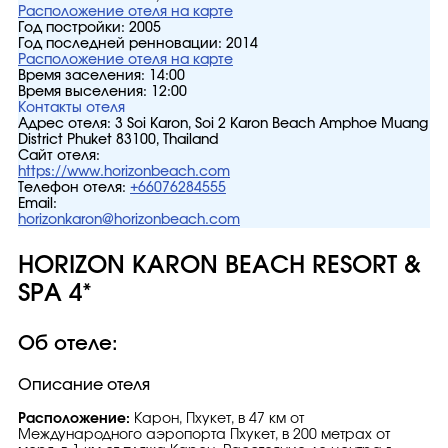
Расположение отеля на карте
Год постройки:
2005
Год последней ренновации:
2014
Расположение отеля на карте
Время заселения:
14:00
Время выселения:
12:00
Контакты отеля
Адрес отеля:
3 Soi Karon, Soi 2 Karon Beach Amphoe Muang
District Phuket 83100, Thailand
Сайт отеля:
https://www.horizonbeach.com
Телефон отеля:
+66076284555
Email:
horizonkaron@horizonbeach.com
HORIZON KARON BEACH RESORT &
SPA 4*
Об отеле:
Описание отеля
Расположение:
Карон, Пхукет, в 47 км от
Международного аэропорта Пхукет, в 200 метрах от