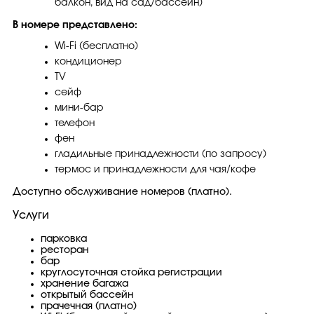
балкон, вид на сад/бассейн)
В номере представлено:
Wi-Fi (бесплатно)
кондиционер
TV
сейф
мини-бар
телефон
фен
гладильные принадлежности (по запросу)
термос и принадлежности для чая/кофе
Доступно обслуживание номеров (платно).
Услуги
парковка
ресторан
бар
круглосуточная стойка регистрации
хранение багажа
открытый бассейн
прачечная (платно)