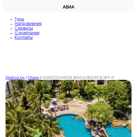
АВИА
Туры
Направления
Сервисы
O компании
Контакты
Abstour.by
/
Отели
/
HORIZON KARON BEACH RESORT & SPA 4*