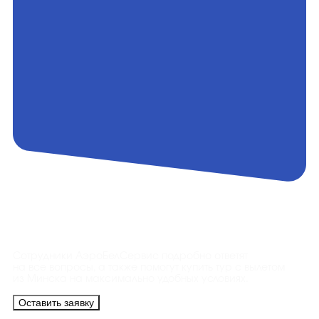
Контакты
Сотрудники АэроБелСервис подробно ответят
на все вопросы, а также помогут купить тур с вылетом
из Минска на максимально удобных условиях.
Оставить заявку