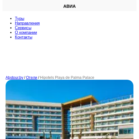
АВИА
Туры
Направления
Сервисы
O компании
Контакты
Abstour.by
/
Отели
/
Hipotels Playa de Palma Palace