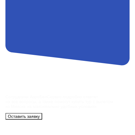
Контакты
Сотрудники АэроБелСервис подробно ответят
на все вопросы, а также помогут купить тур с вылетом
из Минска на максимально удобных условиях.
Оставить заявку