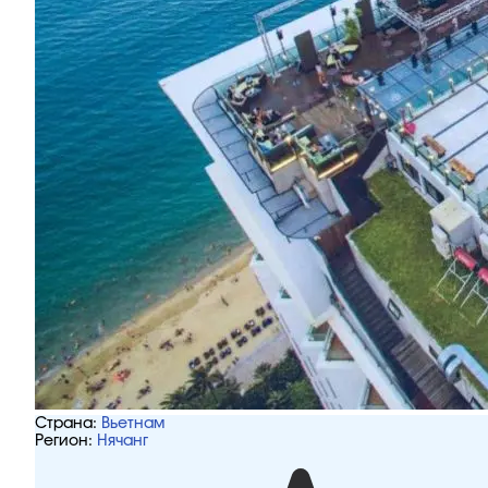
Страна:
Вьетнам
Регион:
Нячанг