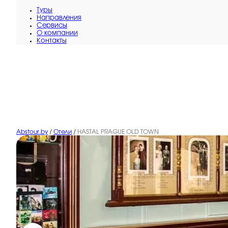
Туры
Направления
Сервисы
O компании
Контакты
Abstour.by
/
Отели
/
HASTAL PRAGUE OLD TOWN