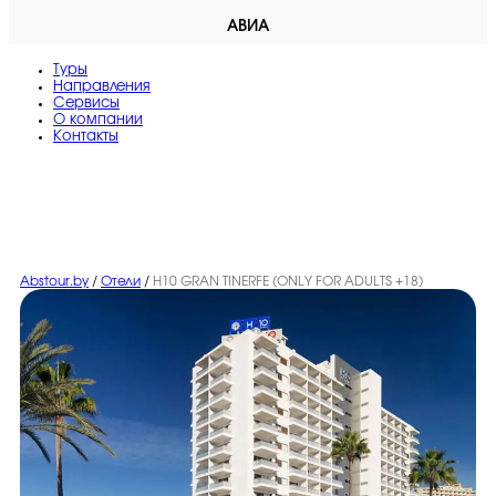
АВИА
Туры
Направления
Сервисы
O компании
Контакты
Abstour.by
/
Отели
/
H10 GRAN TINERFE (ONLY FOR ADULTS +18)