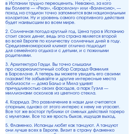
в Испании трудно переоценить. Неважно, за кого
вы болеете — «Реал», «Барселону» или «Валенсию», —
поход на стадион точно запомнится вам национальным
колоритом. Ну и уровень самого спортивного действия
будет наивысшим во всем мире.
2. Солнечная погода круглый год. Цена тура в Испанию
стоит своих денег, ведь эта страна является второй
во всей Европе по количеству солнечных дней в году.
Средиземноморский климат отлично подходит
для семейного отдыха и с детьми, и с пожилыми
родителями.
3. Архитектура Гауди. Вы точно слышали
про сюрреалистичный собор Саграда Фамилия
в Барселоне. А теперь вы можете увидеть его своими
глазами! Не забывайте и другие интересные места
поблизости — дома Бальо и Мила удивят
причудливостью своих фасадов, а парк Гуэля —
миллионами осколков из цветного стекла.
4. Коррида. Это развлечение в наши дни считается
спорным, однако от этого интерес к нему не угасает.
Все тот же восторг публики от смелых действий тореро
с мулетами. Все та же ярость быков, ищущая выход.
5. Фламенко. Испанцы любят как танцуют. А танцуют
они лучше всех в Европе. Визит в страну фламенко