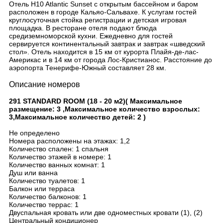
Отель H10 Atlantic Sunset с открытым бассейном и баром
расположен в городе Кальяо-Сальвахе. К услугам гостей
круглосуточная стойка регистрации и детская игровая
площадка. В ресторане отеля подают блюда
средиземноморской кухни. Ежедневно для гостей
сервируется континентальный завтрак и завтрак «шведский
стол». Отель находится в 15 км от курорта Плайя-де-лас-
Америкас и в 14 км от города Лос-Кристианос. Расстояние до
аэропорта Тенерифе-Южный составляет 28 км.
Описание номеров
291 STANDARD ROOM (18 - 20 м2)( Максимальное
размещение: 3 ,Максимальное количество взрослых:
3,Максимальное количество детей: 2 )
Не определено
Номера расположены на этажах: 1,2
Количество спален: 1 спальня
Количество этажей в номере: 1
Количество ванных комнат: 1
Душ или ванна
Количество туалетов: 1
Балкон или терраса
Количество балконов: 1
Количество террас: 1
Двуспальная кровать или две одноместных кровати (1), (2)
Центральный кондиционер