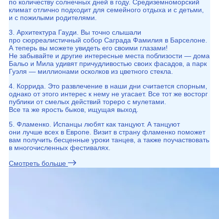
по количеству солнечных дней в году. Средиземноморский
климат отлично подходит для семейного отдыха и с детьми,
и с пожилыми родителями.
3. Архитектура Гауди. Вы точно слышали
про сюрреалистичный собор Саграда Фамилия в Барселоне.
А теперь вы можете увидеть его своими глазами!
Не забывайте и другие интересные места поблизости — дома
Бальо и Мила удивят причудливостью своих фасадов, а парк
Гуэля — миллионами осколков из цветного стекла.
4. Коррида. Это развлечение в наши дни считается спорным,
однако от этого интерес к нему не угасает. Все тот же восторг
публики от смелых действий тореро с мулетами.
Все та же ярость быков, ищущая выход.
5. Фламенко. Испанцы любят как танцуют. А танцуют
они лучше всех в Европе. Визит в страну фламенко поможет
вам получить бесценные уроки танцев, а также поучаствовать
в многочисленных фестивалях.
Смотреть больше