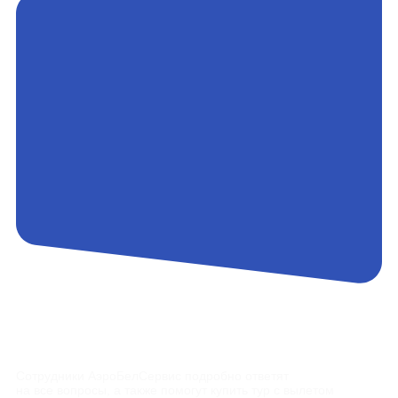
Контакты
Сотрудники АэроБелСервис подробно ответят
на все вопросы, а также помогут купить тур с вылетом