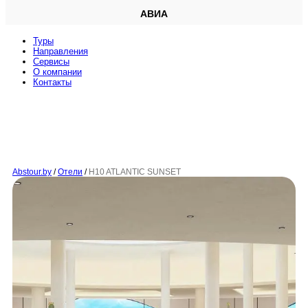
АВИА
Туры
Направления
Сервисы
O компании
Контакты
Abstour.by
/
Отели
/
H10 ATLANTIC SUNSET