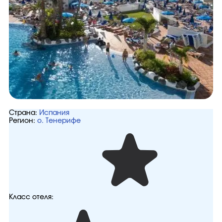
Страна:
Испания
Регион:
о. Тенерифе
Класс отеля: