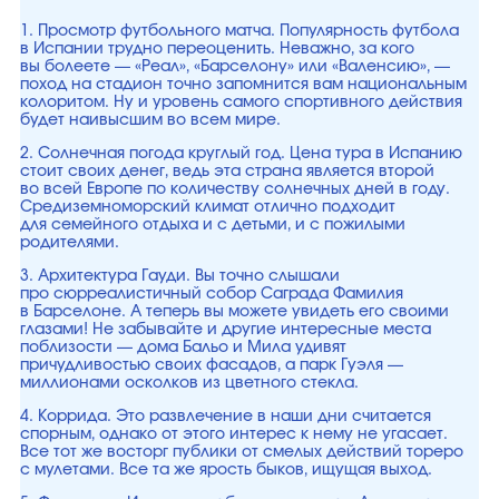
1. Просмотр футбольного матча. Популярность футбола
в Испании трудно переоценить. Неважно, за кого
вы болеете — «Реал», «Барселону» или «Валенсию», —
поход на стадион точно запомнится вам национальным
колоритом. Ну и уровень самого спортивного действия
будет наивысшим во всем мире.
2. Солнечная погода круглый год. Цена тура в Испанию
стоит своих денег, ведь эта страна является второй
во всей Европе по количеству солнечных дней в году.
Средиземноморский климат отлично подходит
для семейного отдыха и с детьми, и с пожилыми
родителями.
3. Архитектура Гауди. Вы точно слышали
про сюрреалистичный собор Саграда Фамилия
в Барселоне. А теперь вы можете увидеть его своими
глазами! Не забывайте и другие интересные места
поблизости — дома Бальо и Мила удивят
причудливостью своих фасадов, а парк Гуэля —
миллионами осколков из цветного стекла.
4. Коррида. Это развлечение в наши дни считается
спорным, однако от этого интерес к нему не угасает.
Все тот же восторг публики от смелых действий тореро
с мулетами. Все та же ярость быков, ищущая выход.