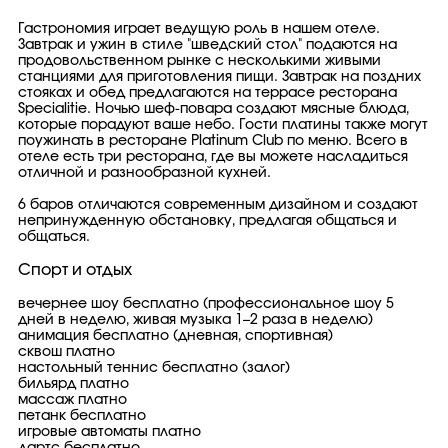
Гастрономия играет ведущую роль в нашем отеле.
Завтрак и ужин в стиле "шведский стол" подаются на
продовольственном рынке с несколькими живыми
станциями для приготовления пищи. Завтрак на поздних
стояках и обед предлагаются на террасе ресторана
Specialitie. Ночью шеф-повара создают мясные блюда,
которые порадуют ваше небо. Гости платины также могут
поужинать в ресторане Platinum Club по меню. Всего в
отеле есть три ресторана, где вы можете насладиться
отличной и разнообразной кухней.
6 баров отличаются современным дизайном и создают
непринужденную обстановку, предлагая общаться и
общаться.
Спорт и отдых
вечернее шоу бесплатно (профессиональное шоу 5
дней в неделю, живая музыка 1–2 раза в неделю)
анимация бесплатно (дневная, спортивная)
сквош платно
настольный теннис бесплатно (залог)
бильярд платно
массаж платно
петанк бесплатно
игровые автоматы платно