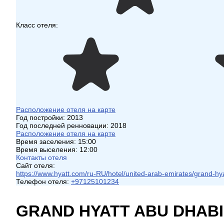
Класс отеля:
Расположение отеля на карте
Год постройки:
2013
Год последней ренновации:
2018
Расположение отеля на карте
Время заселения:
15:00
Время выселения:
12:00
Контакты отеля
Сайт отеля:
https://www.hyatt.com/ru-RU/hotel/united-arab-emirates/grand-hy
Телефон отеля:
+97125101234
GRAND HYATT ABU DHABI