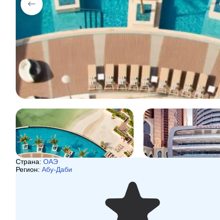
Страна:
ОАЭ
Регион:
Абу-Даби