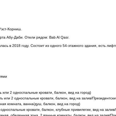
Уэст-Корниш.
та Абу-Даби. Отели рядом: Bab Al Qasr.
лась в 2018 году. Состоит из одного 54-этажного здания, есть лиф
тями
ь или 2 односпальные кровати, балкон, вид на город)
ть или 2 односпальные кровати, балкон, вид на залив/Президентски
анная комната, ванна/душ, балкон, вид на город)
2 односпальные кровати, балкон, клубные привилегии, вид на залив
остиная, обеденная зона, 2 ванные комнаты, балкон, вид на залив/П