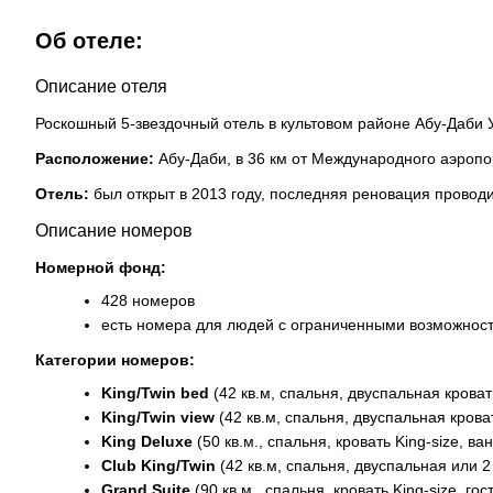
Об отеле:
Описание отеля
Роскошный 5-звездочный отель в культовом районе Абу-Даби 
Расположение:
Абу-Даби, в 36 км от Международного аэропор
Отель:
был открыт в 2013 году, последняя реновация проводи
Описание номеров
Номерной фонд:
428 номеров
есть номера для людей с ограниченными возможнос
Категории номеров:
King/Twin bed
(42 кв.м, спальня, двуспальная кроват
King/Twin view
(42 кв.м, спальня, двуспальная крова
King Deluxe
(50 кв.м., спальня, кровать King-size, в
Club King/Twin
(42 кв.м, спальня, двуспальная или 
Grand Suite
(90 кв.м., спальня, кровать King-size, г