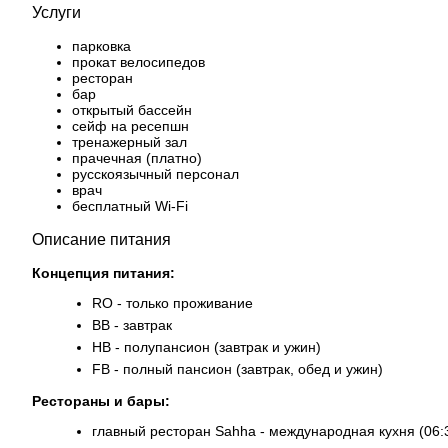
Услуги
парковка
прокат велосипедов
ресторан
бар
открытый бассейн
сейф на ресепшн
тренажерный зал
прачечная (платно)
русскоязычный персонал
врач
бесплатный Wi-Fi
Описание питания
Концепция питания:
RO - только проживание
BB - завтрак
HB - полупансион (завтрак и ужин)
FB - полный пансион (завтрак, обед и ужин)
Рестораны и бары:
главный ресторан Sahha - международная кухня (06:3